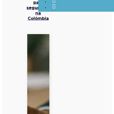
para
segurança
na
Colômbia