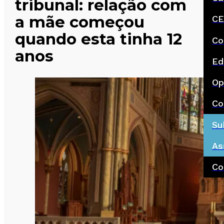
tribunal: relação com
a mãe começou
CE
quando esta tinha 12
Co
anos
Ed
Op
Co
Su
As
Co