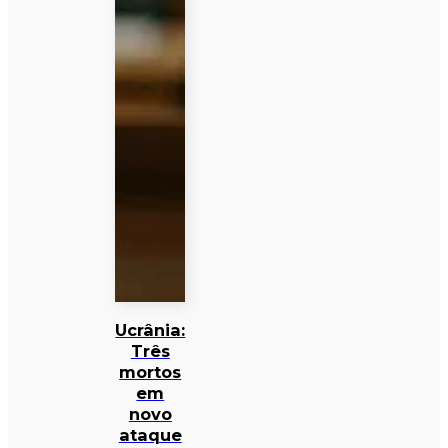
Ucrânia:
Três
mortos
em
novo
ataque