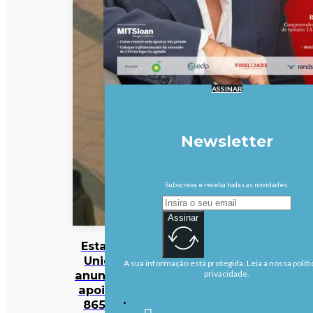
ASSINAR
Newsletter
Subscreva e receba todas as novidades.
Assinar
Estados
Unidos
A sua informação está protegida. Leia a nossa políti
anunciam
privacidade.
apoio de
865 ME