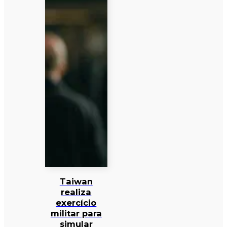
Taiwan
realiza
exercício
militar para
simular