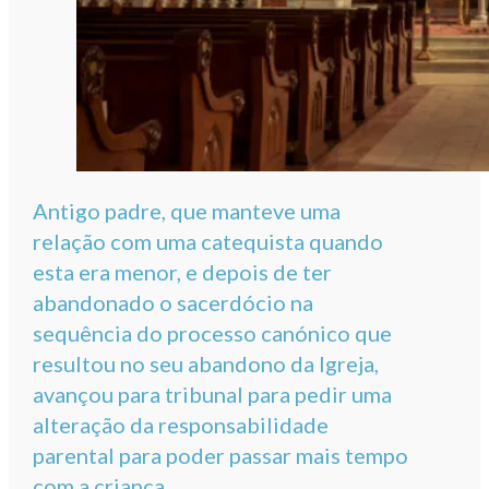
Antigo padre, que manteve uma
relação com uma catequista quando
esta era menor, e depois de ter
abandonado o sacerdócio na
sequência do processo canónico que
resultou no seu abandono da Igreja,
avançou para tribunal para pedir uma
alteração da responsabilidade
parental para poder passar mais tempo
com a criança