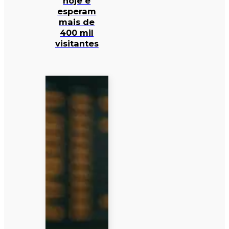
hoje e
esperam
mais de
400 mil
visitantes