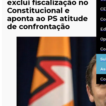
exclui fiscalização no
Constitucional e
CE
aponta ao PS atitude
Co
de confrontação
Ed
Op
Co
Su
As
Co