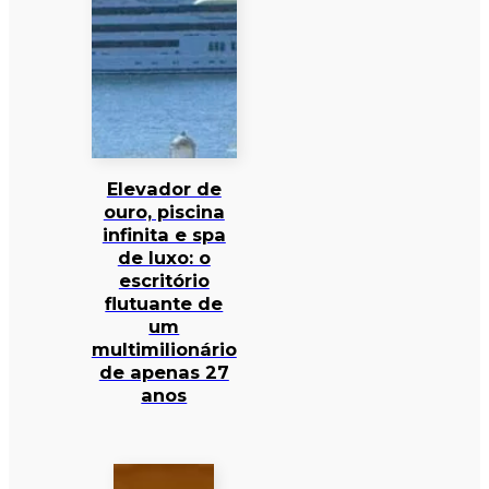
Elevador de
ouro, piscina
infinita e spa
de luxo: o
escritório
flutuante de
um
multimilionário
de apenas 27
anos