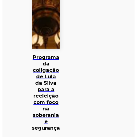
Programa
da
coligação
de Lula
da Silva
para a
reeleição
com foco
na
soberania
e
segurança