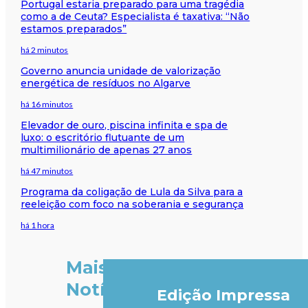
Portugal estaria preparado para uma tragédia
como a de Ceuta? Especialista é taxativa: “Não
estamos preparados”
há 2 minutos
Governo anuncia unidade de valorização
energética de resíduos no Algarve
há 16 minutos
Elevador de ouro, piscina infinita e spa de
luxo: o escritório flutuante de um
multimilionário de apenas 27 anos
há 47 minutos
Programa da coligação de Lula da Silva para a
reeleição com foco na soberania e segurança
há 1 hora
Mais
Notícias
Edição Impressa