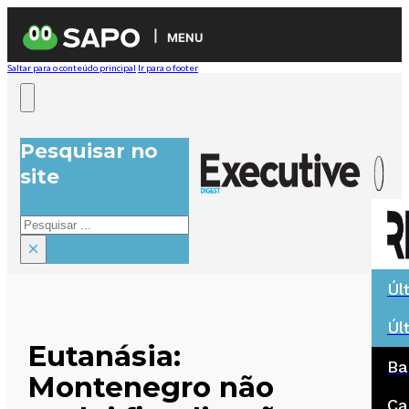
MENU
Saltar para o conteúdo principal
Ir para o footer
Pesquisar no
site
Pesquisar
×
Úl
Úl
Eutanásia:
Ba
Montenegro não
Ca