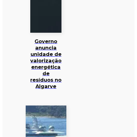
Governo
anuncia
unidade de
valorização
energética
de
resíduos no
Algarve