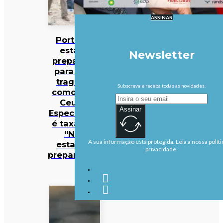
ASSINAR
Portugal
estaria
Newsletter
preparado
para uma
tragédia
Subscreva e receba todas as novidades.
como a de
Ceuta?
Assinar
Especialista
é taxativa:
“Não
A sua informação está protegida. Leia a nossa políti
estamos
privacidade.
preparados”