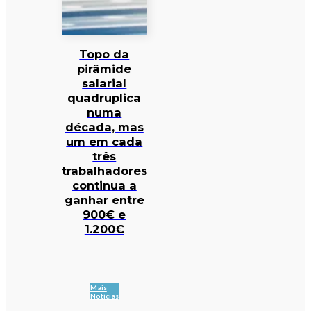
Topo da
pirâmide
salarial
quadruplica
numa
década, mas
um em cada
três
trabalhadores
continua a
ganhar entre
900€ e
1.200€
Mais
Notícias