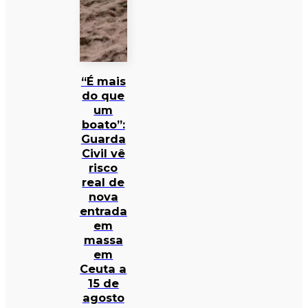
“É mais
do que
um
boato”:
Guarda
Civil vê
risco
real de
nova
entrada
em
massa
em
Ceuta a
15 de
agosto