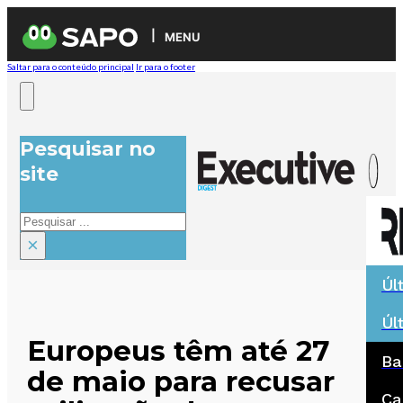
MENU
Saltar para o conteúdo principal
Ir para o footer
Pesquisar no
site
Pesquisar
×
Úl
Úl
Europeus têm até 27
Ba
de maio para recusar
Ca