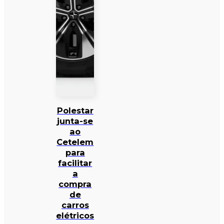
Polestar
junta-se
ao
Cetelem
para
facilitar
a
compra
de
carros
elétricos