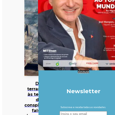
ASSINAR
Do
terramoto
Newsletter
às teorias
da
conspiração:
Subscreva e receba todas as novidades.
falsas