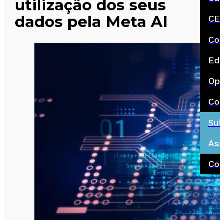
utilização dos seus
dados pela Meta AI
CE
Co
Ed
Op
Co
Su
As
Co