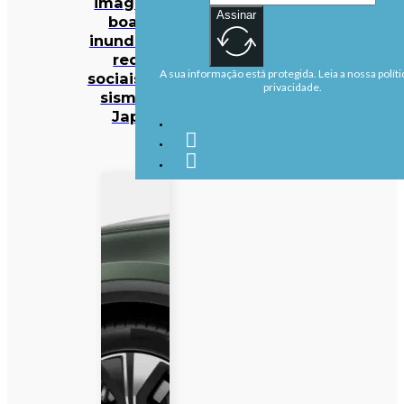
imagens e
Assinar
boatos
inundam as
redes
A sua informação está protegida. Leia a nossa políti
sociais após
privacidade.
sismo no
Japão