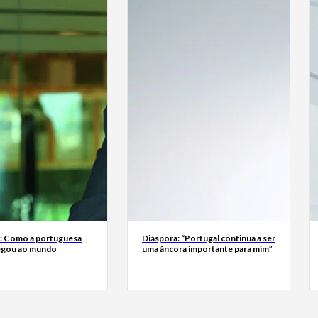
a: Como a portuguesa
Diáspora: “Portugal continua a ser
egou ao mundo
uma âncora importante para mim”