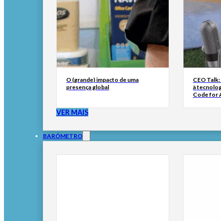
O (grande) impacto de uma
CEO Talk:
presença global
à tecnolog
Code for A
VER MAIS
BARÓMETRO