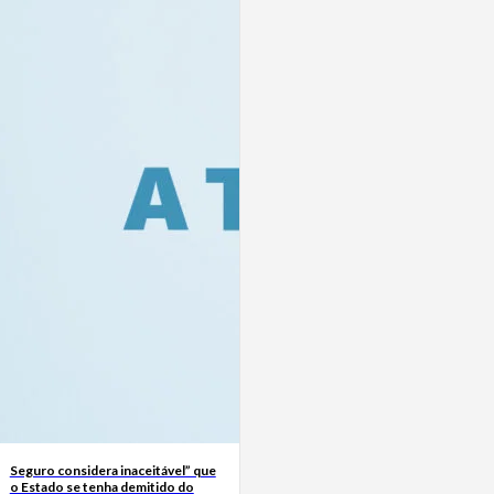
Seguro considera inaceitável” que
o Estado se tenha demitido do