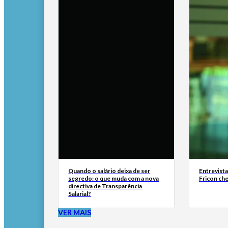
Quando o salário deixa de ser
Entrevist
segredo: o que muda com a nova
Fricon ch
directiva de Transparência
Salarial?
VER MAIS