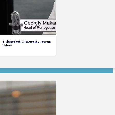
BrainRocket: O futuro aterrou em
Lisboa