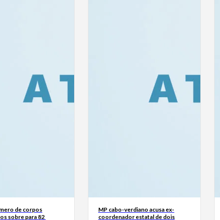
mero de corpos
MP cabo-verdiano acusa ex-
os sobre para 82
coordenador estatal de dois