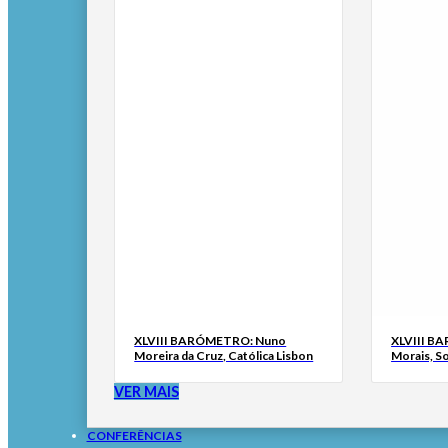
XLVIII BARÓMETRO: Nuno
XLVIII B
Moreira da Cruz, Católica Lisbon
Morais, S
VER MAIS
CONFERÊNCIAS