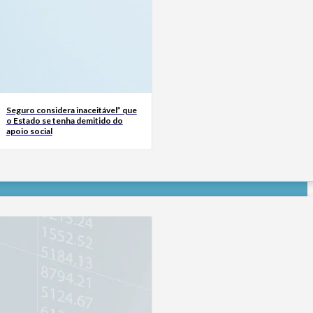
Seguro considera inaceitável” que
o Estado se tenha demitido do
apoio social