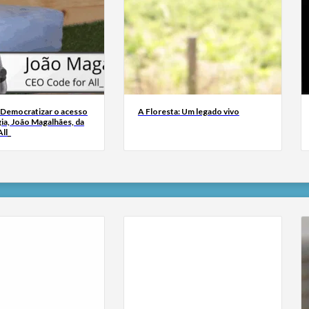
 Democratizar o acesso
A Floresta: Um legado vivo
ia, João Magalhães, da
ll_