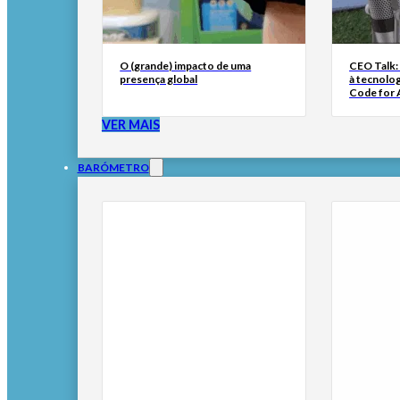
O (grande) impacto de uma
CEO Talk:
presença global
à tecnolog
Code for A
VER MAIS
BARÓMETRO