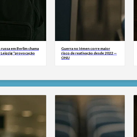
 russa em Berlim chama
Guerra no Iémen corre maior
m Leipzig “provocação
risco de reativação desde 2022 —
ONU