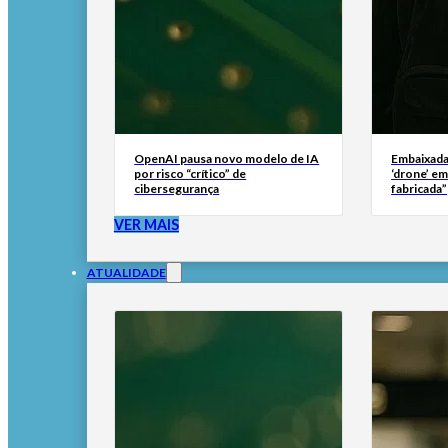
OpenAI pausa novo modelo de IA
Embaixada
por risco “crítico” de
‘drone’ e
cibersegurança
fabricada”
VER MAIS
ATUALIDADE