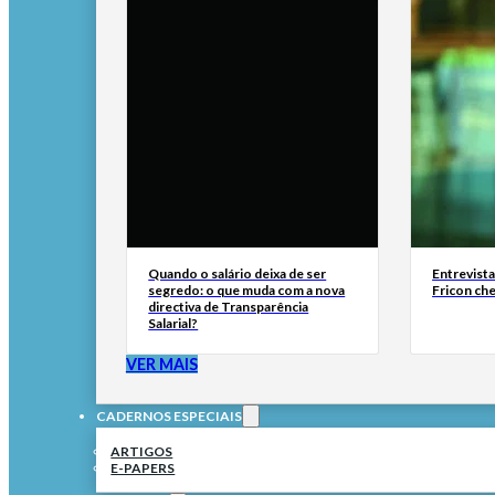
Quando o salário deixa de ser
Entrevist
segredo: o que muda com a nova
Fricon ch
directiva de Transparência
Salarial?
VER MAIS
CADERNOS ESPECIAIS
ARTIGOS
E-PAPERS