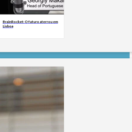
BrainRocket: O futuro aterrou em
Lisboa