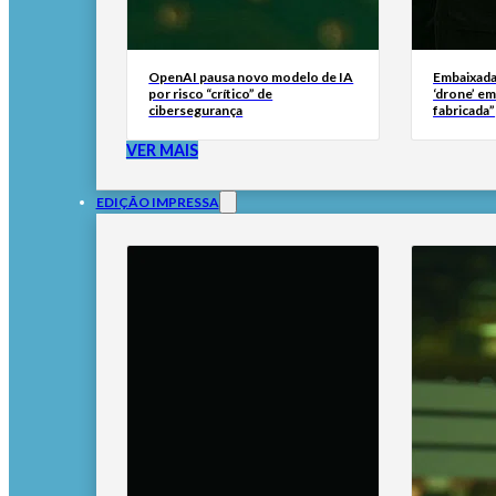
OpenAI pausa novo modelo de IA
Embaixada
por risco “crítico” de
‘drone’ e
cibersegurança
fabricada”
VER MAIS
EDIÇÃO IMPRESSA