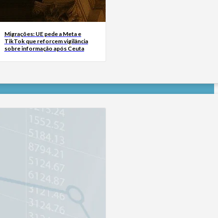
Migrações: UE pede a Meta e
TikTok que reforcem vigilância
sobre informação após Ceuta