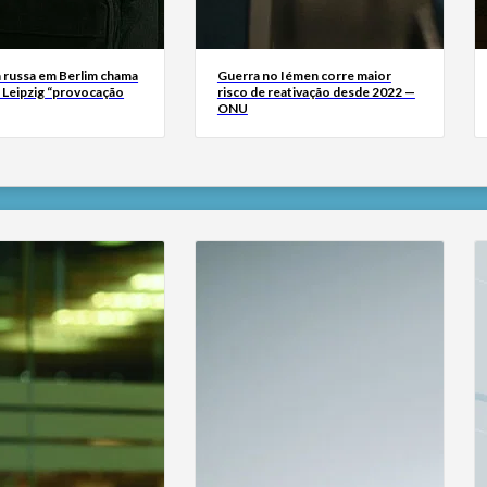
 russa em Berlim chama
Guerra no Iémen corre maior
m Leipzig “provocação
risco de reativação desde 2022 —
ONU