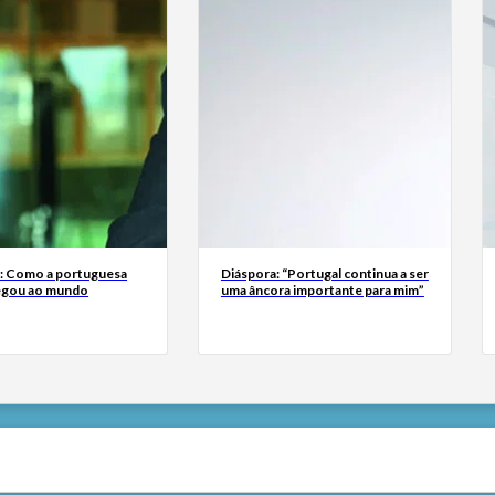
a: Como a portuguesa
Diáspora: “Portugal continua a ser
egou ao mundo
uma âncora importante para mim”