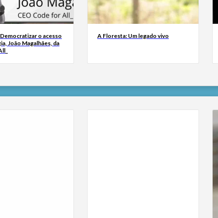
 Democratizar o acesso
A Floresta: Um legado vivo
ia, João Magalhães, da
ll_