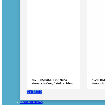
XLVIII BARÓMETRO: Nuno
XLVIII B
Moreira da Cruz, Católica Lisbon
Morais, S
VER MAIS
CONFERÊNCIAS