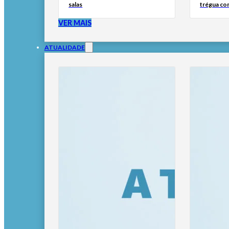
salas
trégua co
VER MAIS
ATUALIDADE