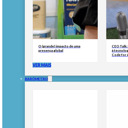
O (grande) impacto de uma
CEO Talk:
presença global
à tecnolog
Code for A
VER MAIS
BARÓMETRO