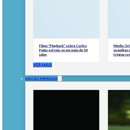
Filme “Playback” sobre Carlos
Médio Ori
Paião estreia-se em mais de 50
israelitas
salas
trégua co
VER MAIS
EDIÇÃO IMPRESSA