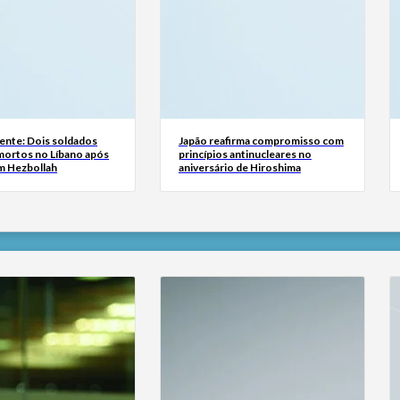
ente: Dois soldados
Japão reafirma compromisso com
 mortos no Líbano após
princípios antinucleares no
m Hezbollah
aniversário de Hiroshima