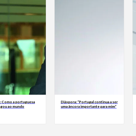
a: Como a portuguesa
Diáspora: “Portugal continua a ser
egou ao mundo
uma âncora importante para mim”