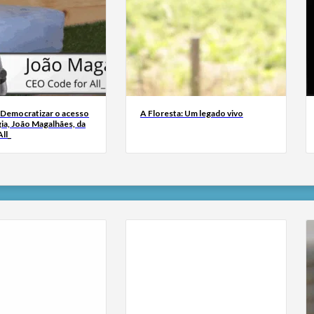
 Democratizar o acesso
A Floresta: Um legado vivo
ia, João Magalhães, da
ll_