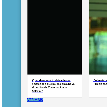
Quando o salário deixa de ser
Entrevist
segredo: o que muda com a nova
Fricon ch
directiva de Transparência
Salarial?
VER MAIS