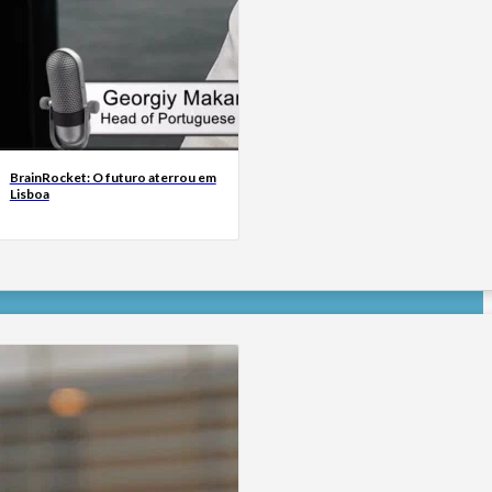
BrainRocket: O futuro aterrou em
Lisboa