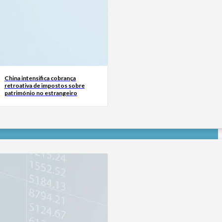
China intensifica cobrança
retroativa de impostos sobre
património no estrangeiro