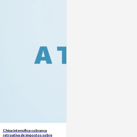
China intensifica cobrança
retroativa de impostos sobre