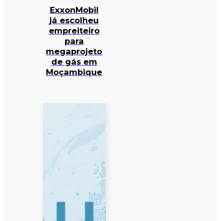
ExxonMobil
já escolheu
empreiteiro
para
megaprojeto
de gás em
Moçambique