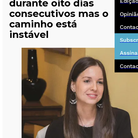
durante oito dias
Ediçã
consecutivos mas o
Opiniã
caminho está
Conta
instável
Subscr
Assina
Conta