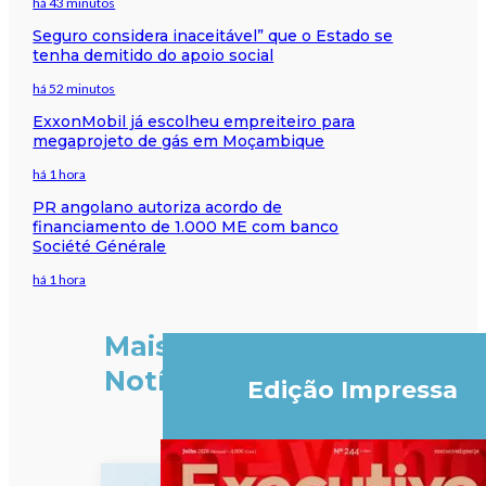
há 43 minutos
Seguro considera inaceitável” que o Estado se
tenha demitido do apoio social
há 52 minutos
ExxonMobil já escolheu empreiteiro para
megaprojeto de gás em Moçambique
há 1 hora
PR angolano autoriza acordo de
financiamento de 1.000 ME com banco
Société Générale
há 1 hora
Mais
Notícias
Edição Impressa