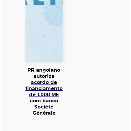
PR angolano
autoriza
acordo de
financiamento
de 1.000 ME
com banco
Société
Générale