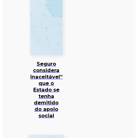
Seguro
considera
inaceitável”
que o
Estado se
tenha
demitido
do apoio
social