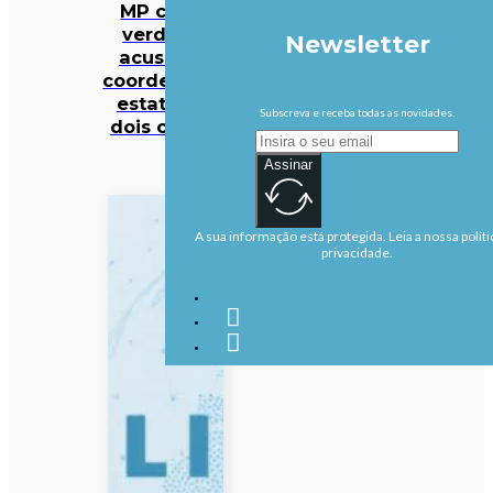
MP cabo-
verdiano
Newsletter
acusa ex-
coordenador
estatal de
Subscreva e receba todas as novidades.
dois crimes
Assinar
A sua informação está protegida. Leia a nossa políti
privacidade.