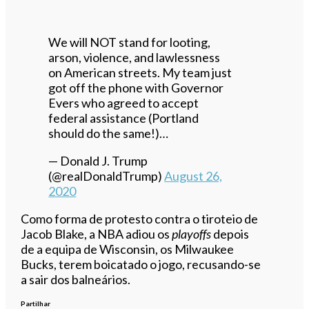
We will NOT stand for looting,
arson, violence, and lawlessness
on American streets. My team just
got off the phone with Governor
Evers who agreed to accept
federal assistance (Portland
should do the same!)…
— Donald J. Trump
(@realDonaldTrump)
August 26,
2020
Como forma de protesto contra o tiroteio de
Jacob Blake, a NBA adiou os
playoffs
depois
de a equipa de Wisconsin, os Milwaukee
Bucks, terem boicatado o jogo, recusando-se
a sair dos balneários.
Partilhar