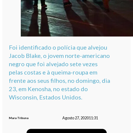
Foi identificado o polícia que alvejou
Jacob Blake, o jovem norte-americano
negro que foi alvejado sete vezes
pelas costas e à queima-roupa em
frente aos seus filhos, no domingo, dia
23, em Kenosha, no estado do
Wisconsin, Estados Unidos.
Agosto 27, 2020
11:31
Mara Tribuna