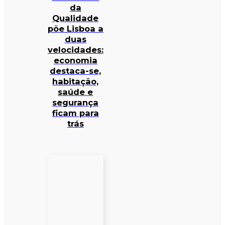
da
Qualidade
põe Lisboa a
duas
velocidades:
economia
destaca-se,
habitação,
saúde e
segurança
ficam para
trás