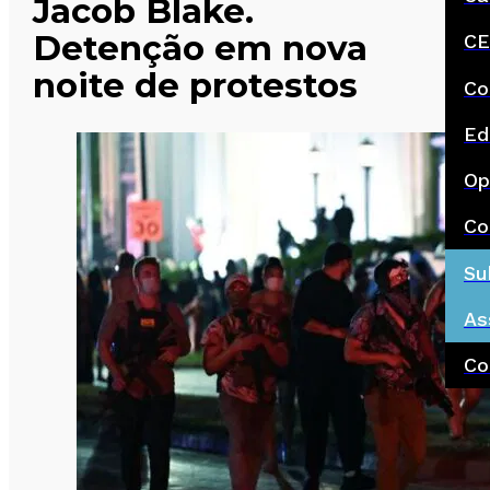
Jacob Blake.
Detenção em nova
CE
noite de protestos
Co
Ed
Op
Co
Su
As
Co