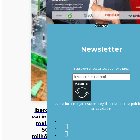
ASSINAR
Newsletter
Subscreva e receba todas as novidades.
Assinar
A sua informação está protegida. Leia a nossa políti
privacidade.
Iberdrola
vai investir
mais de
500
milhões de