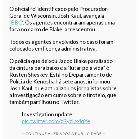
O oficial foi identificado pelo Procurador-
Geral de Wisconsin, Josh Kaul, avança a
‘
BBC
’. Os agentes encontraram apenas uma
faca no carro de Blake, acrescentou.
Todos os agentes envolvidos no caso foram
colocados em licença administrativa.
O polícia que deixou Jacob Blake paralisado
da cintura para baixo e a “lutar pela vida” é
Rusten Sheskey. Está no Departamento de
Polícia de Kenosha há sete anos, informou
Josh Kaul, que actualizou os jornalistas sobre
a investigação em curso sobre o tiroteio, que
também partilhou no Twitter.
Investigation update:
pic.twitter.com/zByzLx4qYe
CONTINUE A LER APÓS A PUBLICIDADE