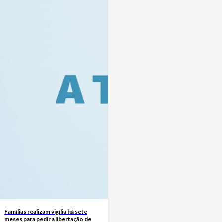
Famílias realizam vigília há sete
meses para pedir a libertação de