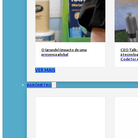
O (grande) impacto de uma
CEO Talk:
presença global
à tecnolog
Code for A
VER MAIS
BARÓMETRO