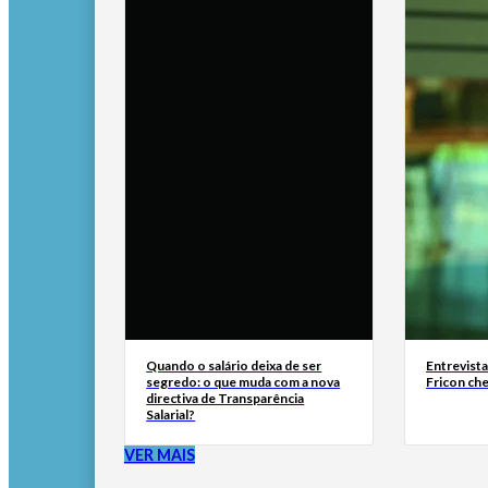
Quando o salário deixa de ser
Entrevist
segredo: o que muda com a nova
Fricon ch
directiva de Transparência
Salarial?
VER MAIS