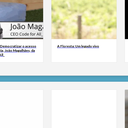
 Democratizar o acesso
A Floresta: Um legado vivo
ia, João Magalhães, da
ll_