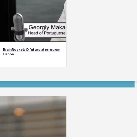
BrainRocket: O futuro aterrou em
Lisboa