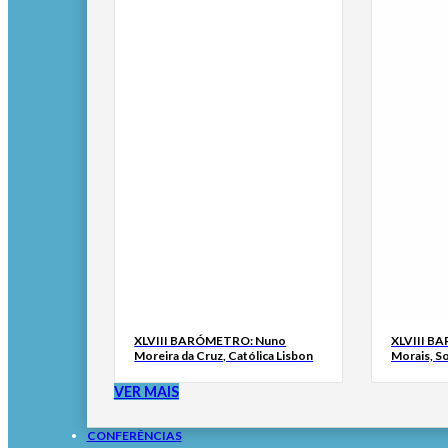
XLVIII BARÓMETRO: Nuno
XLVIII B
Moreira da Cruz, Católica Lisbon
Morais, S
VER MAIS
CONFERÊNCIAS