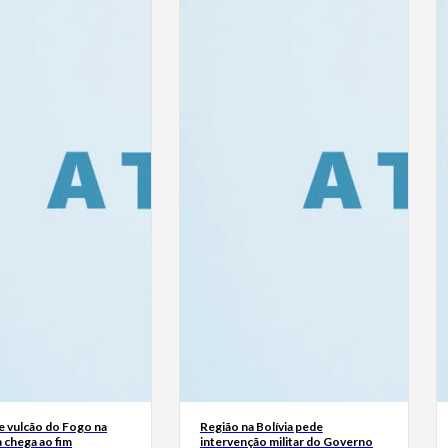
e vulcão do Fogo na
Região na Bolívia pede
 chega ao fim
intervenção militar do Governo