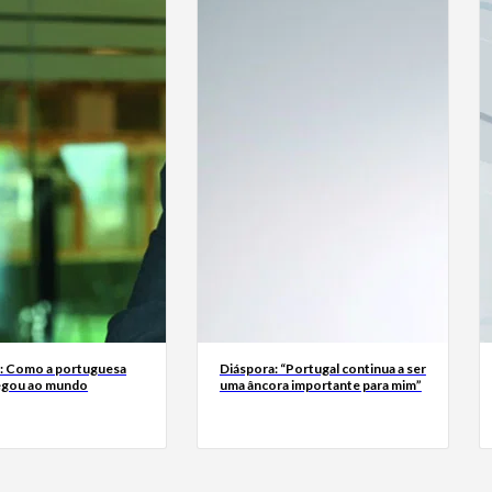
a: Como a portuguesa
Diáspora: “Portugal continua a ser
egou ao mundo
uma âncora importante para mim”