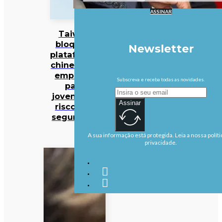
ASSINAR
Taiwan
bloqueia
Newsletter
plataforma
chinesa de
emprego
Subscreva e receba todas as novidades.
para
jovens por
Assinar
riscos de
segurança
A sua informação está protegida. Leia a nossa políti
privacidade.