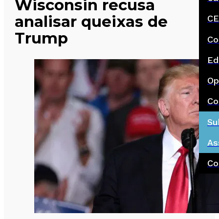
Wisconsin recusa
analisar queixas de
CE
Trump
Co
Ed
Op
Co
Su
As
Co