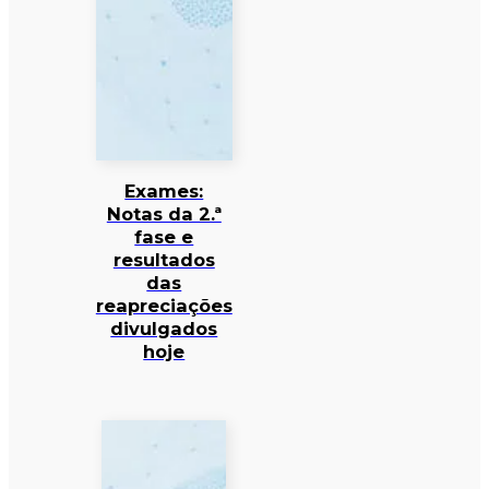
Exames:
Notas da 2.ª
fase e
resultados
das
reapreciações
divulgados
hoje