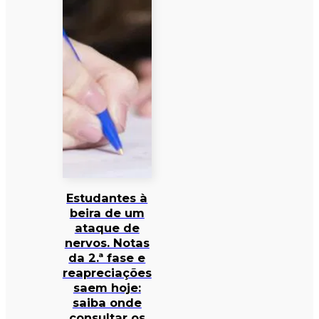
Estudantes à
beira de um
ataque de
nervos. Notas
da 2.ª fase e
reapreciações
saem hoje:
saiba onde
consultar os