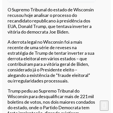
Ouvir este artigo
O Supremo Tribunal do estado de Wisconsin
recusou hoje analisar o processo do
recandidato republicano à presidência dos
EUA, Donald Trump, que tentava inverter a
vitória do democrata Joe Biden.
A derrota legal no Wisconsin foi a mais
recente de uma série de reveses na
estratégia de Trump de tentar inverter a sua
derrota eleitoral em vários estados – que
contribuíram para a vitória geral de Biden,
considerado já o Presidente eleito –
alegando a existência de “fraude eleitoral”
ou irregularidades processuais.
Trump pediu ao Supremo Tribunal do
Wisconsin para desqualificar mais de 221 mil
boletins de votos, nos dois maiores condados
do estado, onde o Partido Democrata tem
forte implantação, dizendo existirem