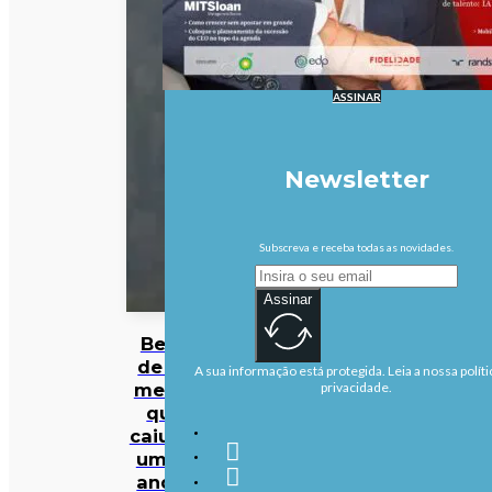
ASSINAR
Newsletter
Subscreva e receba todas as novidades.
Assinar
Bebé
de 22
A sua informação está protegida. Leia a nossa políti
meses
privacidade.
que
caiu de
um 4º
andar