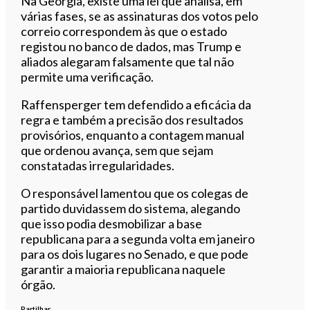
Na Geórgia, existe uma lei que analisa, em
várias fases, se as assinaturas dos votos pelo
correio correspondem às que o estado
registou no banco de dados, mas Trump e
aliados alegaram falsamente que tal não
permite uma verificação.
Raffensperger tem defendido a eficácia da
regra e também a precisão dos resultados
provisórios, enquanto a contagem manual
que ordenou avança, sem que sejam
constatadas irregularidades.
O responsável lamentou que os colegas de
partido duvidassem do sistema, alegando
que isso podia desmobilizar a base
republicana para a segunda volta em janeiro
para os dois lugares no Senado, e que pode
garantir a maioria republicana naquele
órgão.
Partilhar