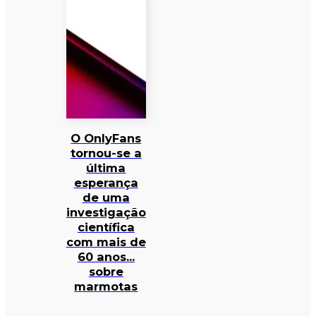
O OnlyFans
tornou-se a
última
esperança
de uma
investigação
científica
com mais de
60 anos…
sobre
marmotas