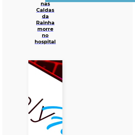
nas
Caldas
da
Rainha
morre
no
hospital