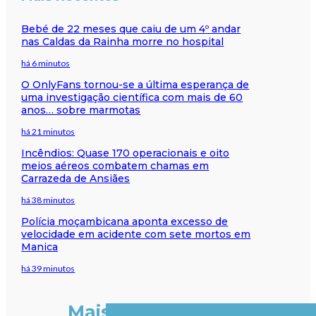
Bebé de 22 meses que caiu de um 4º andar
nas Caldas da Rainha morre no hospital
há 6 minutos
O OnlyFans tornou-se a última esperança de
uma investigação científica com mais de 60
anos… sobre marmotas
há 21 minutos
Incêndios: Quase 170 operacionais e oito
meios aéreos combatem chamas em
Carrazeda de Ansiães
há 38 minutos
Polícia moçambicana aponta excesso de
velocidade em acidente com sete mortos em
Manica
há 39 minutos
Mais