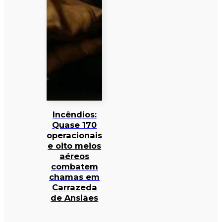
Incêndios:
Quase 170
operacionais
e oito meios
aéreos
combatem
chamas em
Carrazeda
de Ansiães