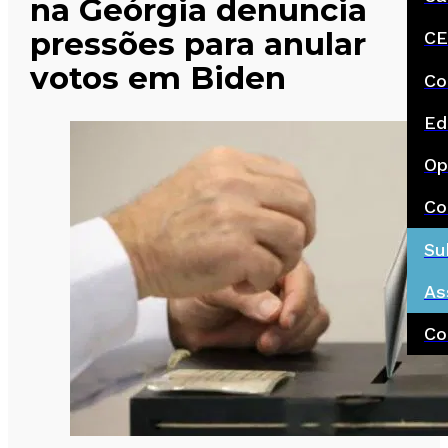
na Geórgia denuncia
pressões para anular
CE
votos em Biden
Co
Ed
Op
Co
Su
As
Co