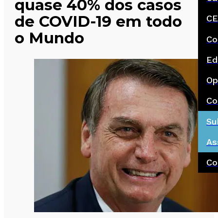
quase 40% dos casos
de COVID-19 em todo
CE
o Mundo
Co
Ed
Op
Co
Su
As
Co