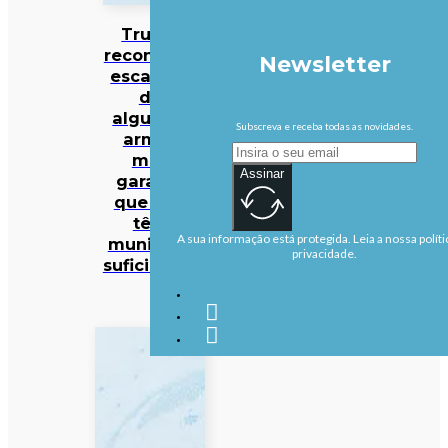
Trump
reconhece
Newsletter
escassez
de
algumas
Subscreva e receba todas as novidades.
armas
mas
Assinar
garante
que EUA
têm
A sua informação está protegida. Leia a nossa políti
munições
privacidade.
suficientes