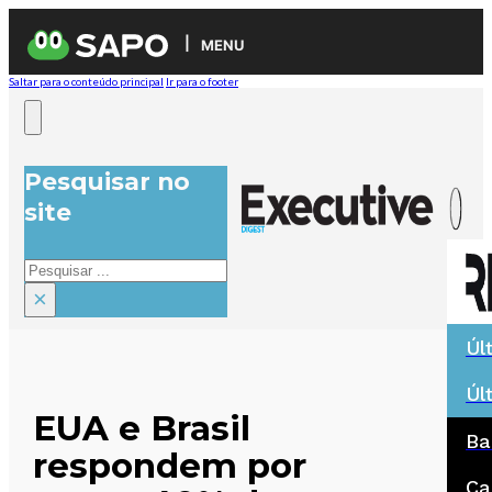
MENU
Saltar para o conteúdo principal
Ir para o footer
Pesquisar no
site
Pesquisar
×
Úl
Úl
EUA e Brasil
Ba
respondem por
Ca