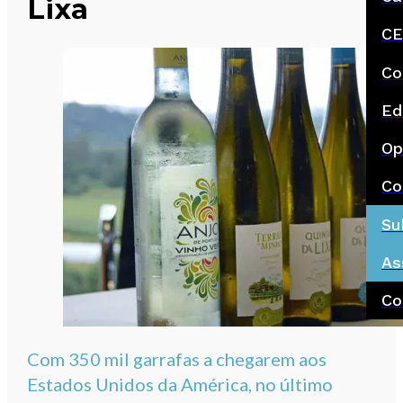
Lixa
CE
Co
Ed
Op
Co
Su
As
Co
Com 350 mil garrafas a chegarem aos
Estados Unidos da América, no último