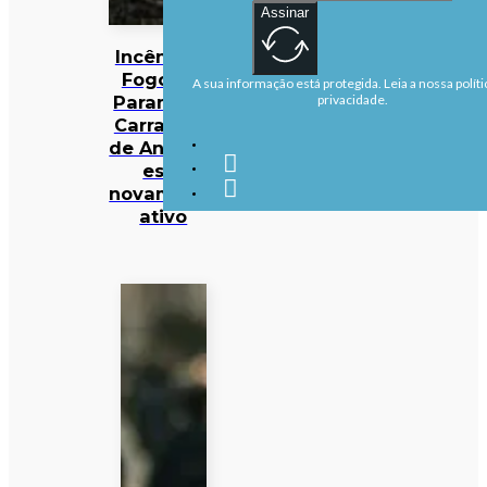
Assinar
Incêndios:
Fogo em
A sua informação está protegida. Leia a nossa políti
Parambos,
privacidade.
Carrazeda
de Ansiães,
está
novamente
ativo