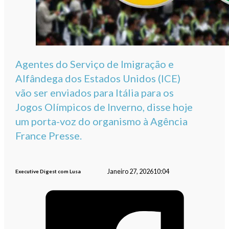
Agentes do Serviço de Imigração e
Alfândega dos Estados Unidos (ICE)
vão ser enviados para Itália para os
Jogos Olímpicos de Inverno, disse hoje
um porta-voz do organismo à Agência
France Presse.
Janeiro 27, 2026
10:04
Executive Digest com Lusa