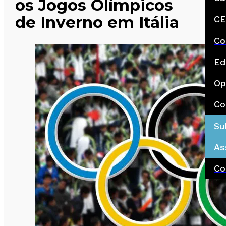
os Jogos Olímpicos
de Inverno em Itália
CE
Co
Ed
Op
Co
Su
As
Co