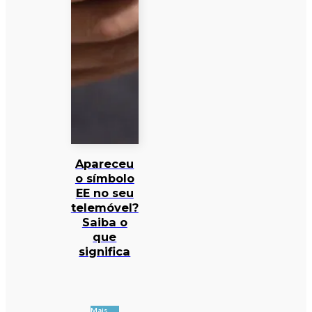
Apareceu
o símbolo
EE no seu
telemóvel?
Saiba o
que
significa
Mais