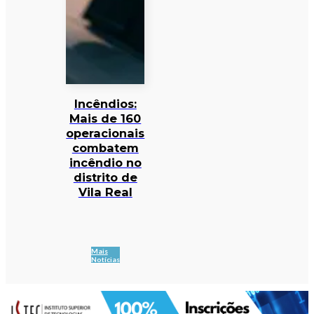
Incêndios:
Mais de 160
operacionais
combatem
incêndio no
distrito de
Vila Real
Mais
Notícias