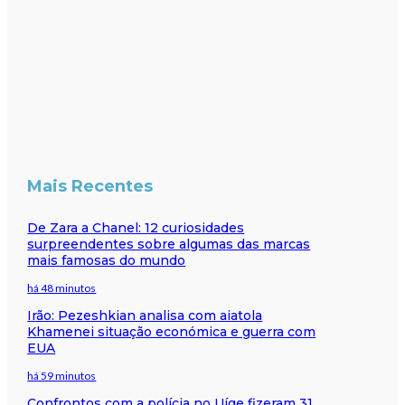
Mais Recentes
De Zara a Chanel: 12 curiosidades
surpreendentes sobre algumas das marcas
mais famosas do mundo
há 48 minutos
Irão: Pezeshkian analisa com aiatola
Khamenei situação económica e guerra com
EUA
há 59 minutos
Confrontos com a polícia no Uíge fizeram 31