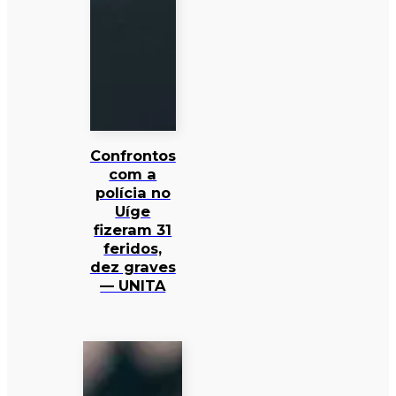
Confrontos
com a
polícia no
Uíge
fizeram 31
feridos,
dez graves
— UNITA