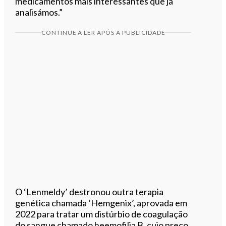
medicamentos mais interessantes que já
analisámos.”
CONTINUE A LER APÓS A PUBLICIDADE
O ‘Lenmeldy’ destronou outra terapia
genética chamada ‘Hemgenix’, aprovada em
2022 para tratar um distúrbio de coagulação
do sangue chamado heemofilia B, cujo preço