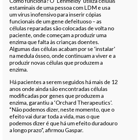
Como funciona? O ‘Lenmeldy’ utiliza células
estaminais de uma pessoa com LDM e usa
um vírus inofensivo para inserir cópias
funcionais de um gene defeituoso – as
células reparadas são colocadas de volta no
paciente, onde começam a produzir uma
enzima que falta às crianças doentes.
Algumas das células acabam por se ‘instalar’
na medula ósseo, onde continuam a viver e a
produzir novas células que produzem a
enzima.
Há pacientes a serem seguidos há mais de 12
anos onde ainda são encontradas células
modificadas por genes que produzem a
enzima, garantiu a ‘Orchard Therapeutics’.
“Não podemos dizer, neste momento, que o
efeito vai durar toda a vida, mas o que
podemos dizer é que há um efeito duradouro
a longo prazo”, afirmou Gaspar.