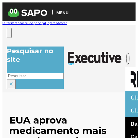
MENU
Saltar para o conteúdo principal
Ir para o footer
Pesquisar no
site
Pesquisar
×
Úl
Úl
EUA aprova
Ba
medicamento mais
Ca