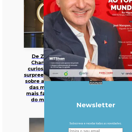
De Zara a
Chanel: 12
curiosidades
surpreendentes
sobre algumas
ASSINAR
das marcas
mais famosas
do mundo
Newsletter
Subscreva e receba todas as novidades.