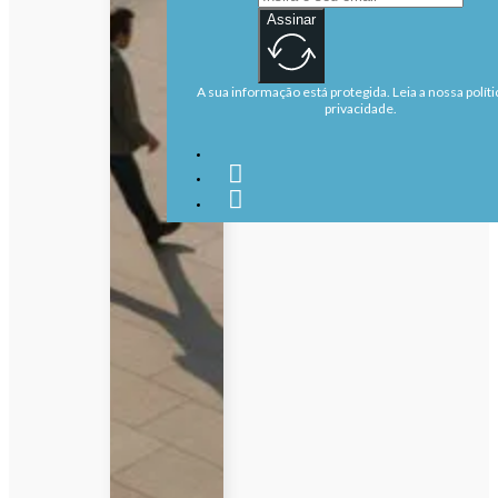
Assinar
A sua informação está protegida. Leia a nossa políti
privacidade.