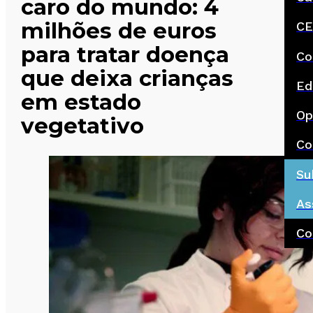
caro do mundo: 4
milhões de euros
CE
para tratar doença
Co
que deixa crianças
Ed
em estado
Op
vegetativo
Co
Su
As
Co