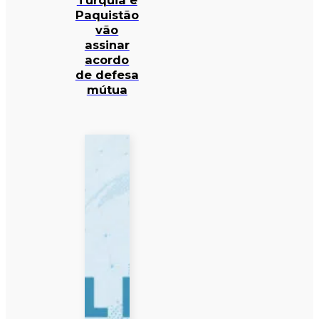
Turquia e
Paquistão
vão
assinar
acordo
de defesa
mútua