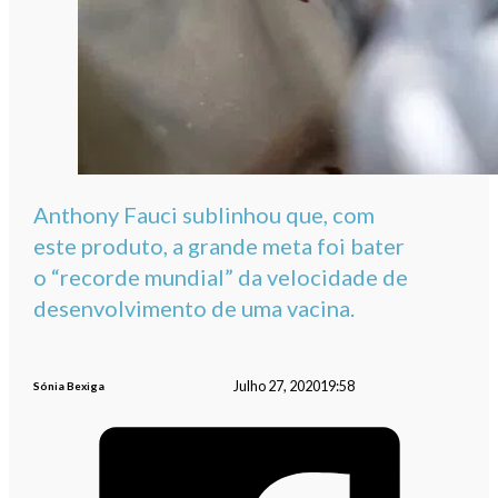
Anthony Fauci sublinhou que, com
este produto, a grande meta foi bater
o “recorde mundial” da velocidade de
desenvolvimento de uma vacina.
Julho 27, 2020
19:58
Sónia Bexiga