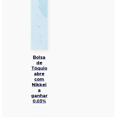
Bolsa
de
Tóquio
abre
com
Nikkei
a
ganhar
0,03%