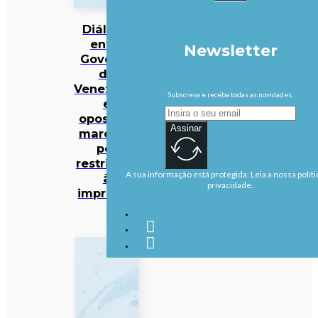
Diálogo
entre
Newsletter
Governo
da
Venezuela
Subscreva e receba todas as novidades.
e
oposição
Assinar
marcado
por
restrições
A sua informação está protegida. Leia a nossa políti
à
privacidade.
imprensa