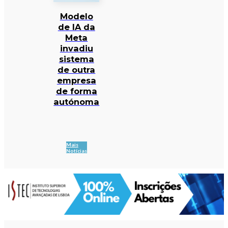
Modelo
de IA da
Meta
invadiu
sistema
de outra
empresa
de forma
autónoma
Mais
Notícias