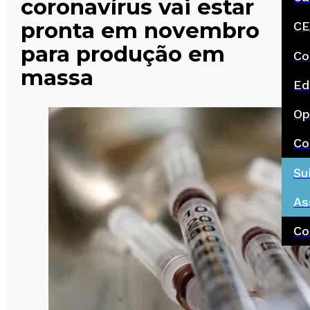
coronavírus vai estar
pronta em novembro
CE
para produção em
Co
massa
Ed
Op
Co
Su
As
Co