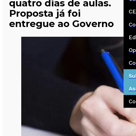
quatro dias de aulas.
Proposta já foi
CE
entregue ao Governo
Co
Ed
Op
Co
Su
As
Co