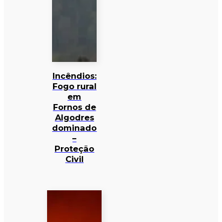
Incêndios:
Fogo rural
em
Fornos de
Algodres
dominado
–
Proteção
Civil