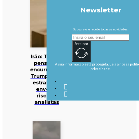
Newsletter
Subscreva e receba todas as novidades.
Assinar
Irão: Teerão
pensa ter
A sua informação está protegida. Leia a nossa políti
encurralado
privacidade.
Trump, mas
estratégia
envolve
riscos –
analistas