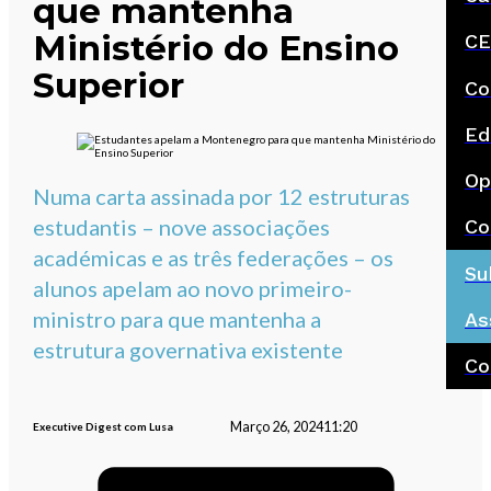
que mantenha
Ministério do Ensino
CE
Superior
Co
Ed
Op
Numa carta assinada por 12 estruturas
estudantis – nove associações
Co
académicas e as três federações – os
Su
alunos apelam ao novo primeiro-
ministro para que mantenha a
As
estrutura governativa existente
Co
Março 26, 2024
11:20
Executive Digest com Lusa