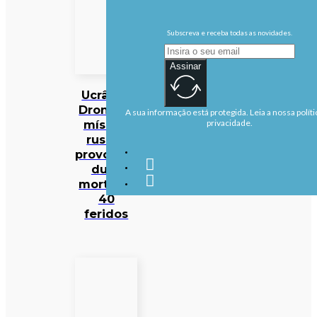
Subscreva e receba todas as novidades.
Assinar
Ucrânia:
Drones e
A sua informação está protegida. Leia a nossa políti
mísseis
privacidade.
russos
provocam
duas
mortes e
40
feridos