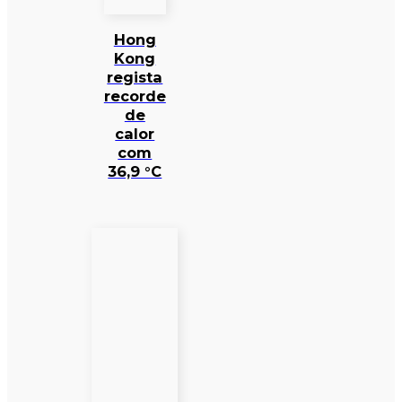
Hong
Kong
regista
recorde
de
calor
com
36,9 °C