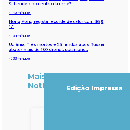
Schengen no centro da crise?
há 43 minutos
Hong Kong regista recorde de calor com 36,9
°C
há 51 minutos
Ucrânia: Três mortos e 25 feridos após Rússia
abater mais de 150 drones ucranianos
há 55 minutos
Mais
Notícias
Edição Impressa