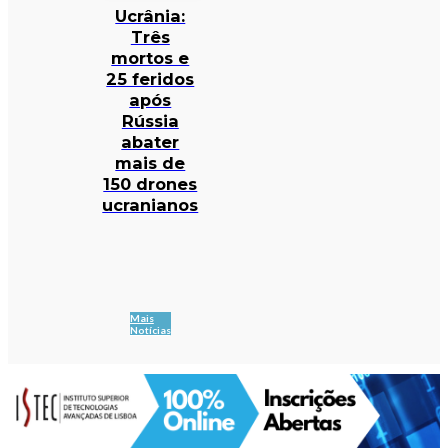
Ucrânia:
Três
mortos e
25 feridos
após
Rússia
abater
mais de
150 drones
ucranianos
Mais
Notícias