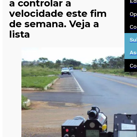
a controlar a
Ed
velocidade este fim
Op
de semana. Veja a
Co
lista
Su
As
Co