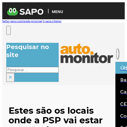
MENU
Saltar para o conteúdo principal
Ir para o footer
Pesquisar no
site
Úl
Pesquisar
×
Ba
Ca
CE
Estes são os locais
Co
onde a PSP vai estar