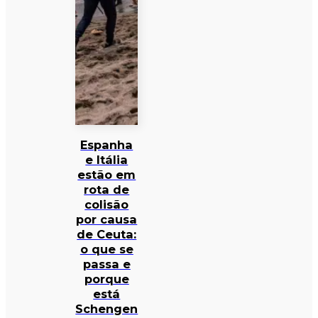
Espanha
e Itália
estão em
rota de
colisão
por causa
de Ceuta:
o que se
passa e
porque
está
Schengen