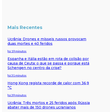
Mais Recentes
Ucrânia: Drones e mísseis russos provocam
duas mortes e 40 feridos
há 19 minutos
Espanha e Itália estão em rota de colisão por
causa de Ceuta: o que se passa e porque está
Schengen no centro da crise?
há 31 minutos
Hong Kong regista recorde de calor com 36,9
°C
há 39 minutos
Ucrânia: Três mortos e 25 feridos após Rússia
abater mais de 150 drones ucranianos