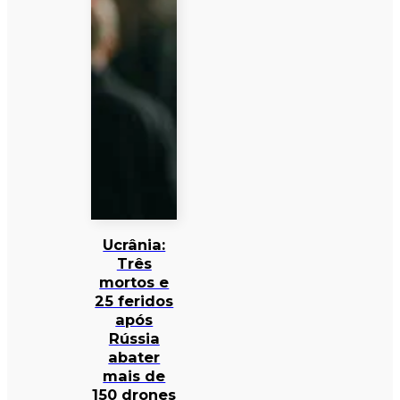
Ucrânia:
Três
mortos e
25 feridos
após
Rússia
abater
mais de
150 drones