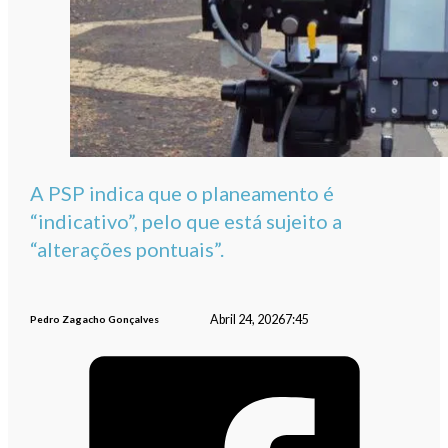
A PSP indica que o planeamento é
“indicativo”, pelo que está sujeito a
“alterações pontuais”.
Abril 24, 2026
7:45
Pedro Zagacho Gonçalves