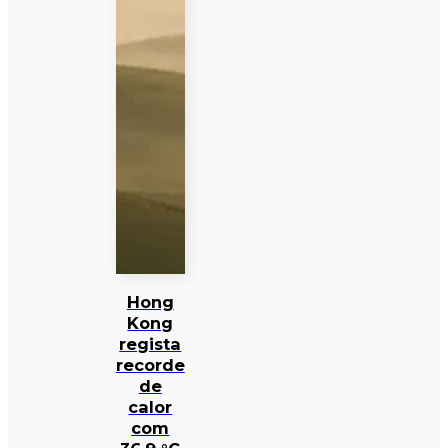
Hong
Kong
regista
recorde
de
calor
com