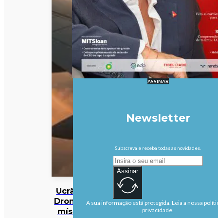
ASSINAR
Newsletter
Subscreva e receba todas as novidades.
Assinar
Ucrânia:
Drones e
A sua informação está protegida. Leia a nossa políti
mísseis
privacidade.