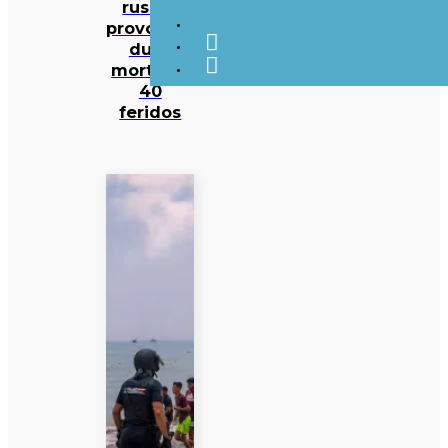
russos
provocam
duas
mortes e
40
feridos