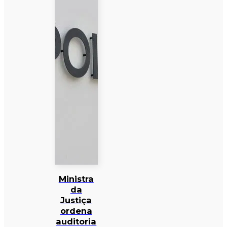
Ministra
da
Justiça
ordena
auditoria