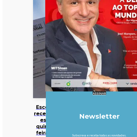
ASSINAR
Escolas
recebem
Newsletter
esta
quinta-
feira as
Subscreva e receba todas as novidades.