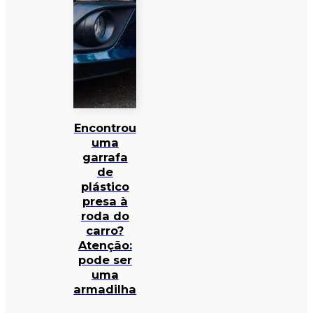
Encontrou
uma
garrafa
de
plástico
presa à
roda do
carro?
Atenção:
pode ser
uma
armadilha