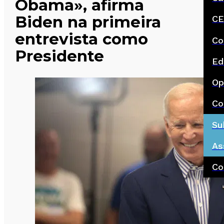
Obama», afirma
Biden na primeira
CE
entrevista como
Co
Presidente
Ed
Op
Co
Su
As
Co