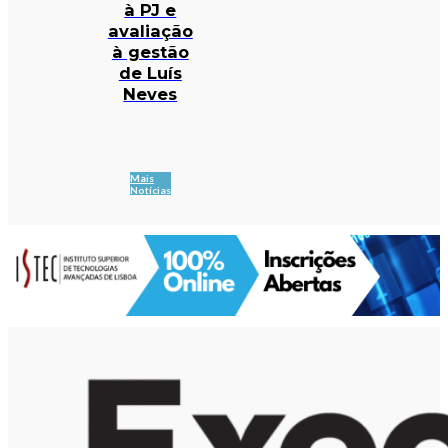
à PJ e
avaliação
à gestão
de Luís
Neves
Mais
Notícias