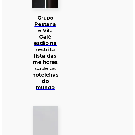
Grupo
Pestana
e Vila
Galé
estão na
restrita
lista das
melhores
cadeias
hoteleiras
do
mundo