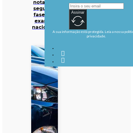
notas da
segunda
Assinar
fase dos
exames
nacionais
A sua informação está protegida. Leia a nossa políti
privacidade.