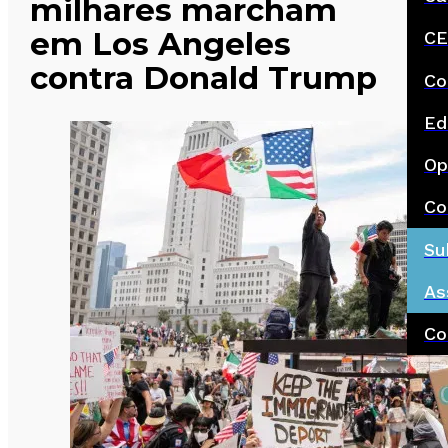
milhares marcham
em Los Angeles
CE
contra Donald Trump
Co
Ed
Op
Co
Su
As
Co