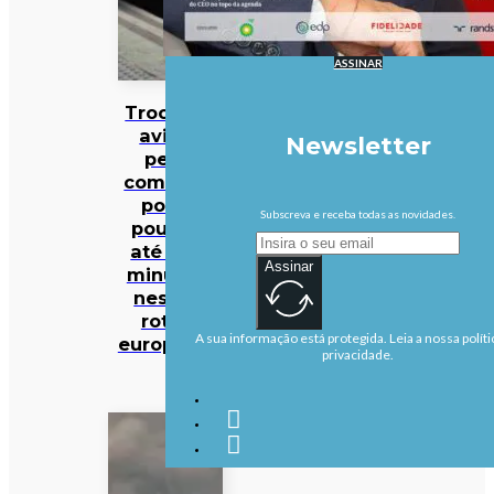
ASSINAR
Trocar o
avião
Newsletter
pelo
comboio
pode
Subscreva e receba todas as novidades.
poupar
até 140
Assinar
minutos
nestas
rotas
A sua informação está protegida. Leia a nossa políti
europeias
privacidade.