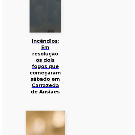
Incêndios:
Em
resolução
os dois
fogos que
começaram
sábado em
Carrazeda
de Ansiães