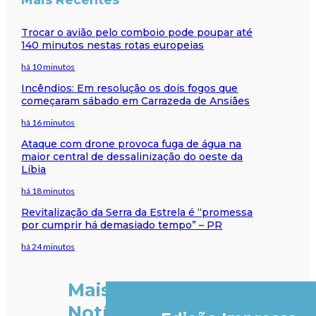
Trocar o avião pelo comboio pode poupar até
140 minutos nestas rotas europeias
há 10 minutos
Incêndios: Em resolução os dois fogos que
começaram sábado em Carrazeda de Ansiães
há 16 minutos
Ataque com drone provoca fuga de água na
maior central de dessalinização do oeste da
Líbia
há 18 minutos
Revitalização da Serra da Estrela é “promessa
por cumprir há demasiado tempo” – PR
há 24 minutos
Mais
Notícias