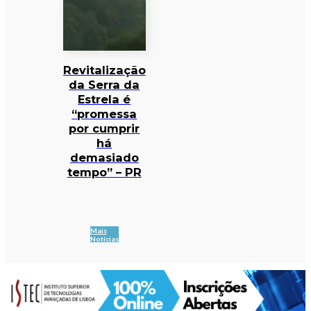
Revitalização
da Serra da
Estrela é
“promessa
por cumprir
há
demasiado
tempo” – PR
Mais
Notícias