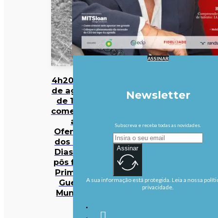
ASSINAR
4h20 de 8
de agosto
Newsletter
de 1918:
começava
a
Subscreva e receba todas as novidades.
Ofensiva
dos Cem
Assinar
Dias que
pôs fim à
Primeira
A sua informação está protegida. Leia a nossa políti
Guerra
privacidade.
Mundial