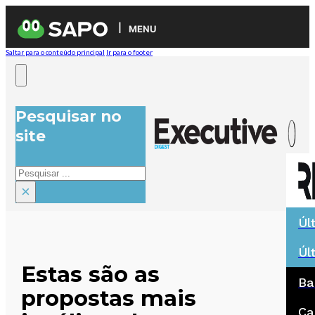
MENU
Saltar para o conteúdo principal
Ir para o footer
Pesquisar no
site
Pesquisar
×
Úl
Úl
Estas são as
Ba
propostas mais
Ca