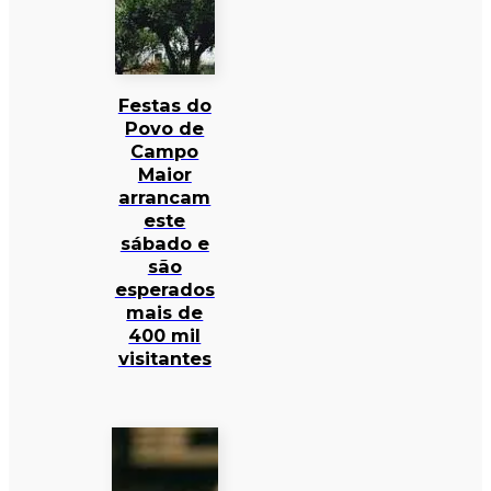
Festas do
Povo de
Campo
Maior
arrancam
este
sábado e
são
esperados
mais de
400 mil
visitantes