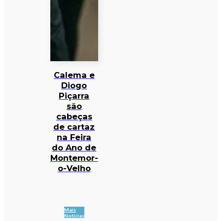
Calema e
Diogo
Piçarra
são
cabeças
de cartaz
na Feira
do Ano de
Montemor-
o-Velho
Mais
Notícias