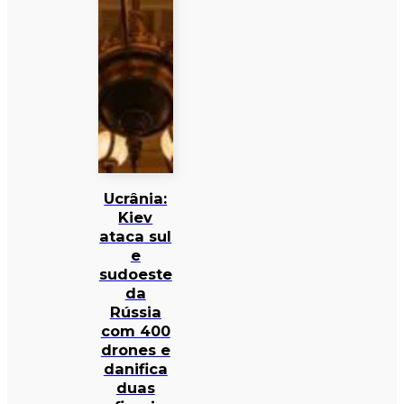
Ucrânia:
Kiev
ataca sul
e
sudoeste
da
Rússia
com 400
drones e
danifica
duas