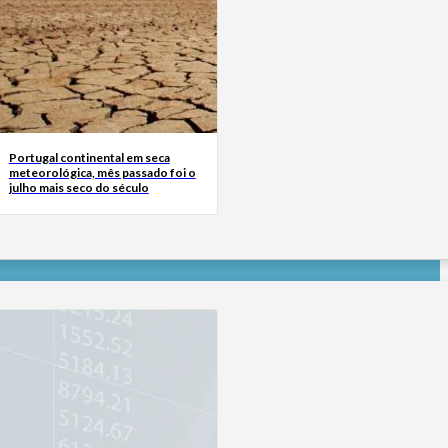
Portugal continental em seca
meteorológica, mês passado foi o
julho mais seco do século