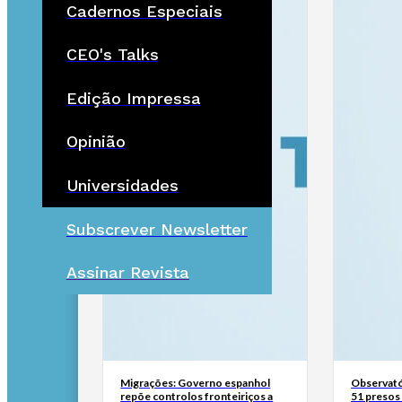
Cadernos Especiais
CEO's Talks
Edição Impressa
Opinião
Universidades
Subscrever Newsletter
Assinar Revista
Migrações: Governo espanhol
Observató
repõe controlos fronteiriços a
51 presos 