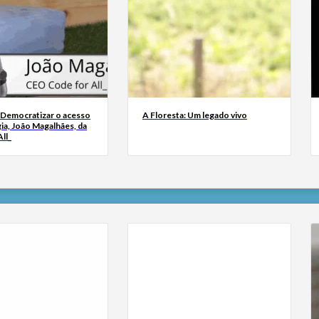
 Democratizar o acesso
A Floresta: Um legado vivo
ia, João Magalhães, da
ll_