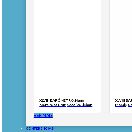
XLVIII BARÓMETRO: Nuno
XLVIII B
Moreira da Cruz, Católica Lisbon
Morais, S
VER MAIS
CONFERÊNCIAS