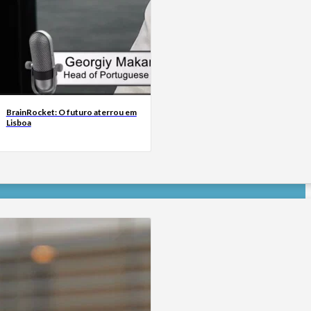
BrainRocket: O futuro aterrou em
Lisboa