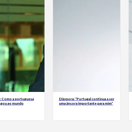
a: Como a portuguesa
Diáspora: “Portugal continua a ser
egou ao mundo
uma âncora importante para mim”