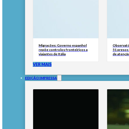
Migrações: Governo espanhol
Observató
repõe controlos fronteiriços a
51 presos 
viajantes de Itália
de atençã
VER MAIS
EDIÇÃO IMPRESSA