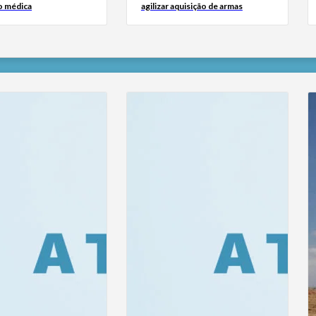
o médica
agilizar aquisição de armas