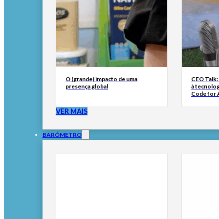
O (grande) impacto de uma
CEO Talk:
presença global
à tecnolog
Code for A
VER MAIS
BARÓMETRO