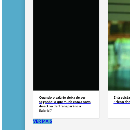
Quando o salário deixa de ser
Entrevist
segredo: o que muda com a nova
Fricon ch
directiva de Transparência
Salarial?
VER MAIS