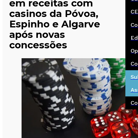
em receitas com
casinos da Póvoa,
CE
Espinho e Algarve
Co
após novas
Ed
concessões
Op
Co
Su
As
Co