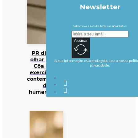
Newsletter
Subscreva e receba todas as novidades.
Assinar
PR diz que
olhar para o
A sua informação está protegida. Leia a nossa políti
Côa é um
privacidade.
exercício de
contemplação
da
humanidade