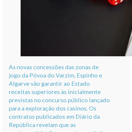
As novas concessões das zonas de
jogo da Póvoa do Varzim, Espinho e
Algarve vão garantir ao Estado
receitas superiores às inicialmente
previstas no concurso público lançado
para a exploração dos casinos. Os
contratos publicados em Diário da
República revelam que as