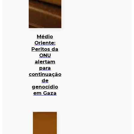
Médio
Oriente:
Peritos da
ONU
alertam
para
continuação
de
genocídio
em Gaza