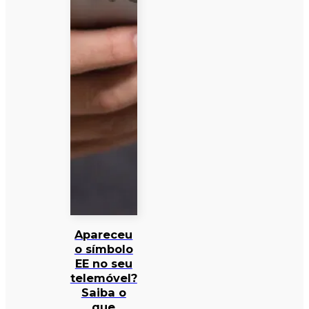
Apareceu
o símbolo
EE no seu
telemóvel?
Saiba o
que