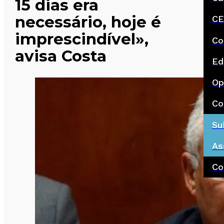
15 dias era
necessário, hoje é
CE
imprescindível»,
Co
avisa Costa
Ed
Op
Co
Su
As
Co