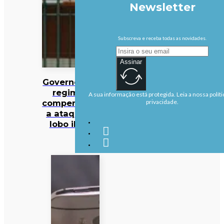
Newsletter
Subscreva e receba todas as novidades.
Assinar
Governo altera
regime de
A sua informação está protegida. Leia a nossa políti
compensações
privacidade.
a ataques de
lobo ibérico