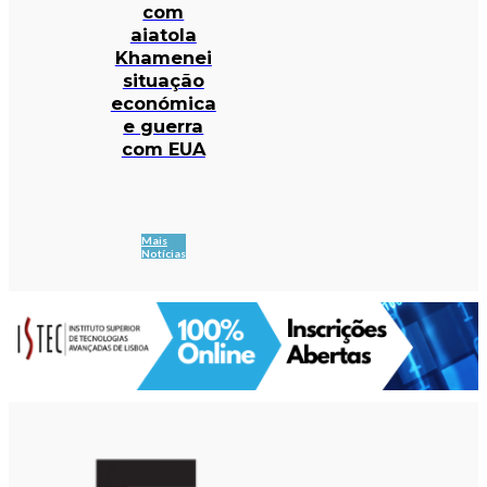
com
aiatola
Khamenei
situação
económica
e guerra
com EUA
Mais
Notícias