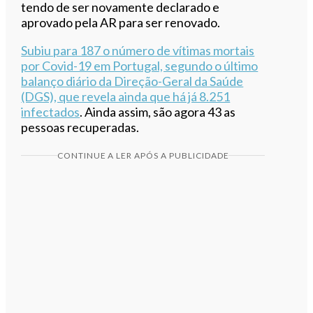
tendo de ser novamente declarado e
aprovado pela AR para ser renovado.
Subiu para 187 o número de vítimas mortais
por Covid-19 em Portugal, segundo o último
balanço diário da Direção-Geral da Saúde
(DGS), que revela ainda que há já 8.251
infectados
. Ainda assim, são agora 43 as
pessoas recuperadas.
CONTINUE A LER APÓS A PUBLICIDADE