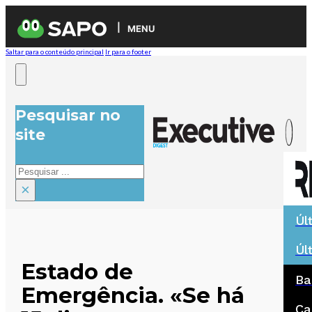
MENU
Saltar para o conteúdo principal
Ir para o footer
Pesquisar no
site
Pesquisar
×
Úl
Úl
Estado de
Ba
Emergência. «Se há
Ca