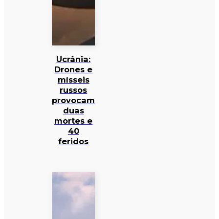
Ucrânia:
Drones e
mísseis
russos
provocam
duas
mortes e
40
feridos