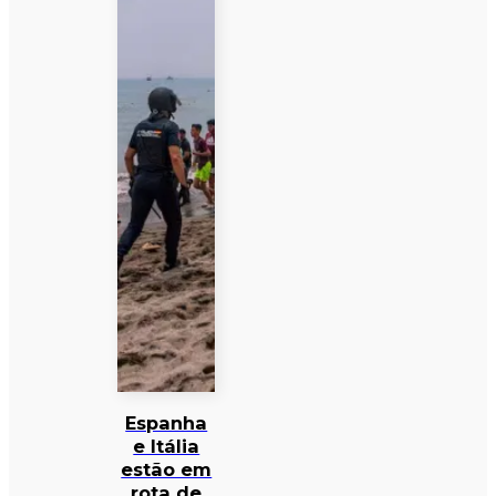
Espanha
e Itália
estão em
rota de