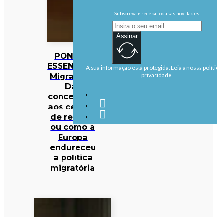
Subscreva e receba todas as novidades.
Assinar
PONTOS
ESSENCIAIS:
A sua informação está protegida. Leia a nossa políti
Migrações:
privacidade.
Das
concertinas
aos centros
de retorno
ou como a
Europa
endureceu
a política
migratória