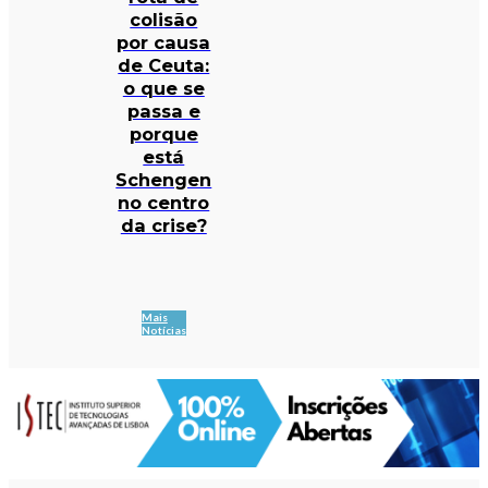
colisão
por causa
de Ceuta:
o que se
passa e
porque
está
Schengen
no centro
da crise?
Mais
Notícias