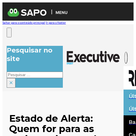
MENU
Saltar para o conteúdo principal
Ir para o footer
Pesquisar no
site
Pesquisar
×
Úl
Úl
Estado de Alerta:
Ba
Quem for para as
Ca