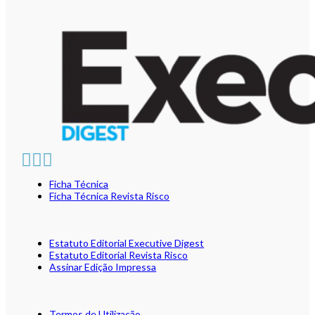
Ficha Técnica
Ficha Técnica Revista Risco
Estatuto Editorial Executive Digest
Estatuto Editorial Revista Risco
Assinar Edição Impressa
Termos de Utilização