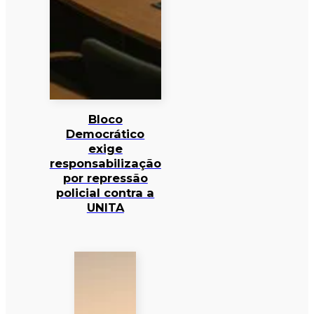
Bloco
Democrático
exige
responsabilização
por repressão
policial contra a
UNITA