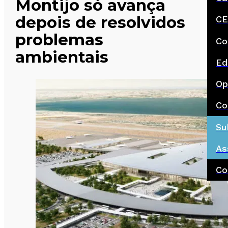
Montijo só avança
depois de resolvidos
CE
problemas
Co
ambientais
Ed
Op
Co
Su
As
Co