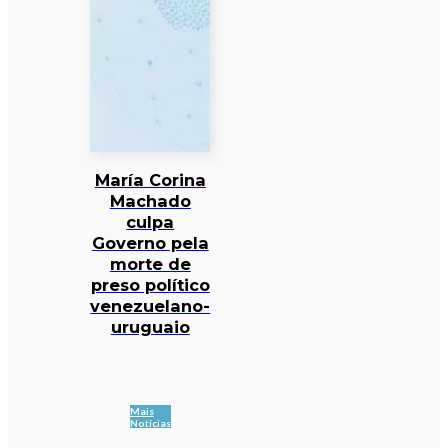
María Corina
Machado
culpa
Governo pela
morte de
preso político
venezuelano-
uruguaio
Mais
Notícias