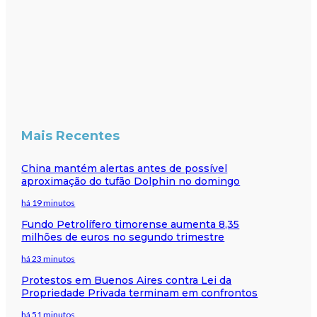
Mais Recentes
China mantém alertas antes de possível
aproximação do tufão Dolphin no domingo
há 19 minutos
Fundo Petrolífero timorense aumenta 8,35
milhões de euros no segundo trimestre
há 23 minutos
Protestos em Buenos Aires contra Lei da
Propriedade Privada terminam em confrontos
há 51 minutos