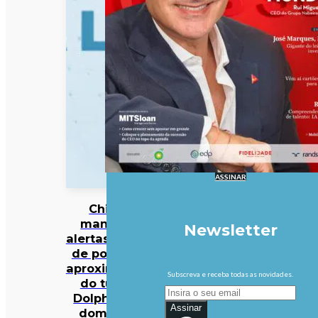
ASSINAR
China
mantém
Newsletter
alertas antes
de possível
aproximação
Subscreva e receba todas as novidades.
do tufão
Dolphin no
Assinar
domingo