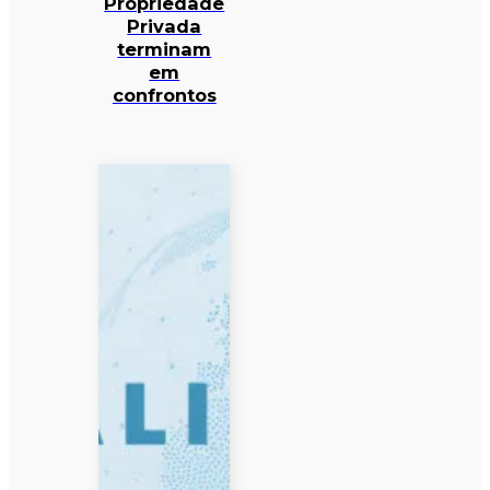
Propriedade
Privada
terminam
em
confrontos