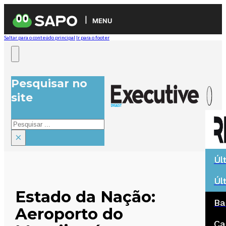
MENU
Saltar para o conteúdo principal
Ir para o footer
Pesquisar no
site
Pesquisar
×
Úl
Úl
Estado da Nação:
Ba
Aeroporto do
Ca