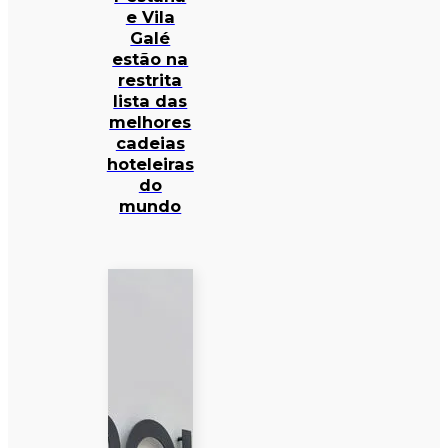
e Vila
Galé
estão na
restrita
lista das
melhores
cadeias
hoteleiras
do
mundo