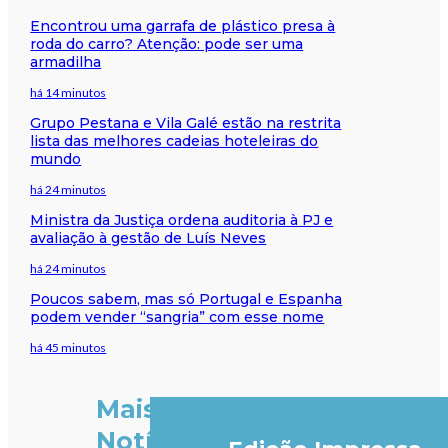
Encontrou uma garrafa de plástico presa à
roda do carro? Atenção: pode ser uma
armadilha
há 14 minutos
Grupo Pestana e Vila Galé estão na restrita
lista das melhores cadeias hoteleiras do
mundo
há 24 minutos
Ministra da Justiça ordena auditoria à PJ e
avaliação à gestão de Luís Neves
há 24 minutos
Poucos sabem, mas só Portugal e Espanha
podem vender “sangria” com esse nome
há 45 minutos
Mais
Notícias