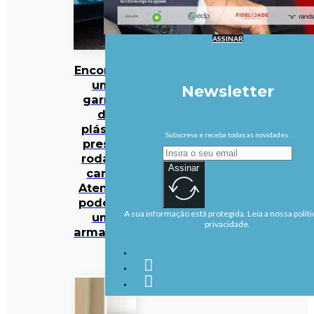
ASSINAR
Encontrou
uma
Newsletter
garrafa
de
plástico
Subscreva e receba todas as novidades.
presa à
roda do
Assinar
carro?
Atenção:
pode ser
A sua informação está protegida. Leia a nossa políti
uma
privacidade.
armadilha