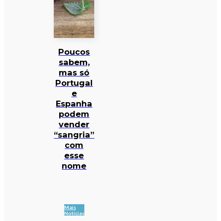
Poucos
sabem,
mas só
Portugal
e
Espanha
podem
vender
“sangria”
com
esse
nome
Mais
Notícias