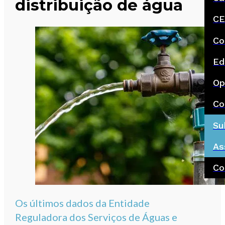
distribuição de água
CE
Co
Ed
Op
Co
Su
As
Co
Os últimos dados da Entidade
Reguladora dos Serviços de Águas e