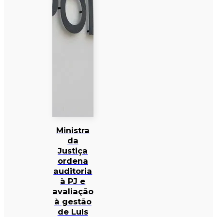
Ministra
da
Justiça
ordena
auditoria
à PJ e
avaliação
à gestão
de Luís