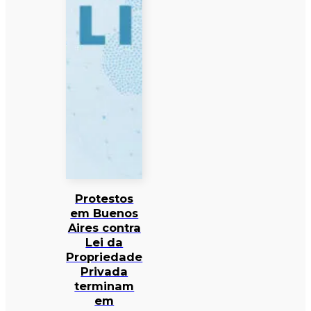
Protestos
em Buenos
Aires contra
Lei da
Propriedade
Privada
terminam
em