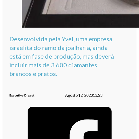
Desenvolvida pela Yvel, uma empresa
israelita do ramo da joalharia, ainda
está em fase de produção, mas deverá
incluir mais de 3.600 diamantes
brancos e pretos.
Agosto 12, 2020
13:53
Executive Digest