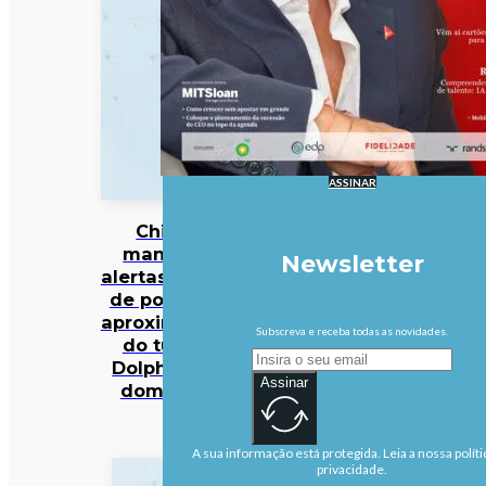
ASSINAR
China
mantém
Newsletter
alertas antes
de possível
aproximação
Subscreva e receba todas as novidades.
do tufão
Dolphin no
Assinar
domingo
A sua informação está protegida. Leia a nossa políti
privacidade.