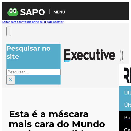
MENU
Saltar para o conteúdo principal
Ir para o footer
Pesquisar no
site
Pesquisar
×
Úl
Úl
Esta é a máscara
Ba
mais cara do Mundo
Ca