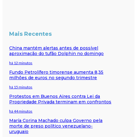
Mais Recentes
China mantém alertas antes de possível
aproximação do tufão Dolphin no domingo
há 12 minutos
Fundo Petrolífero timorense aumenta 8,35
milhões de euros no segundo trimestre
há 15 minutos
Protestos em Buenos Aires contra Lei da
Propriedade Privada terminam em confrontos
há 44 minutos
María Corina Machado culpa Governo pela
morte de preso político venezuelano-
uruguaio