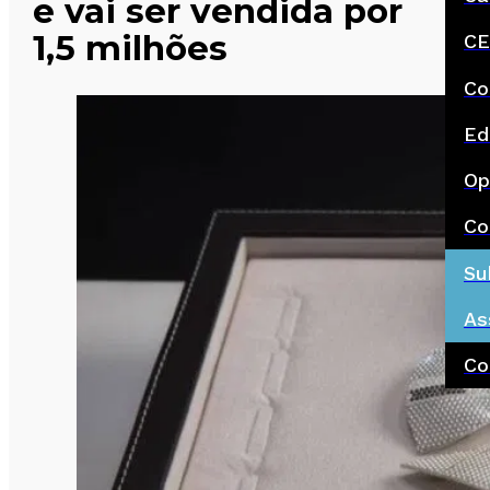
e vai ser vendida por
1,5 milhões
CE
Co
Ed
Op
Co
Su
As
Co