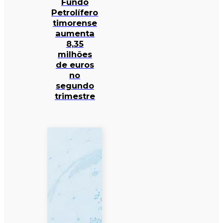
Fundo
Petrolífero
timorense
aumenta
8,35
milhões
de euros
no
segundo
trimestre