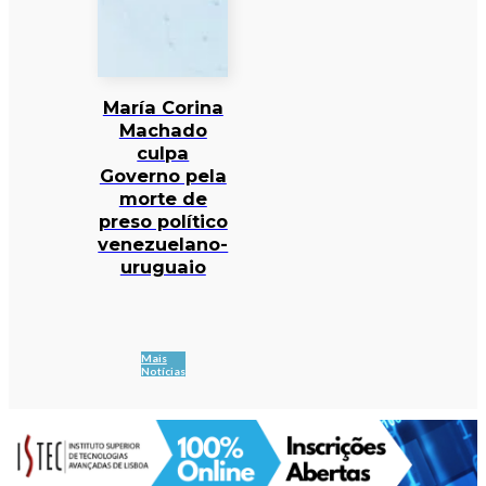
María Corina
Machado
culpa
Governo pela
morte de
preso político
venezuelano-
uruguaio
Mais
Notícias