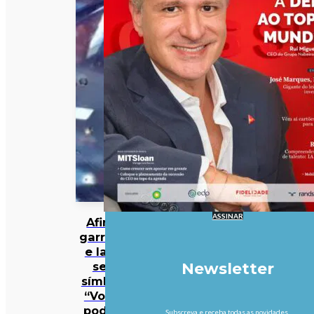
ASSINAR
Afinal,
garrafas
e latas
sem
Newsletter
símbolo
“Volta”
podem
Subscreva e receba todas as novidades.