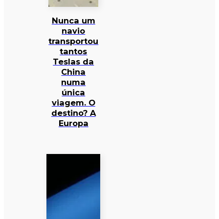
Nunca um
navio
transportou
tantos
Teslas da
China
numa
única
viagem. O
destino? A
Europa