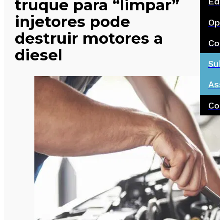
truque para “limpar”
Ed
injetores pode
Op
destruir motores a
Co
diesel
Su
As
Co