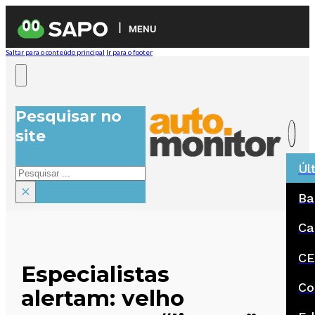
MENU
Saltar para o conteúdo principal
Ir para o footer
Pesquisar no
site
Úl
Pesquisar
×
Ba
Ca
CE
Especialistas
Co
alertam: velho