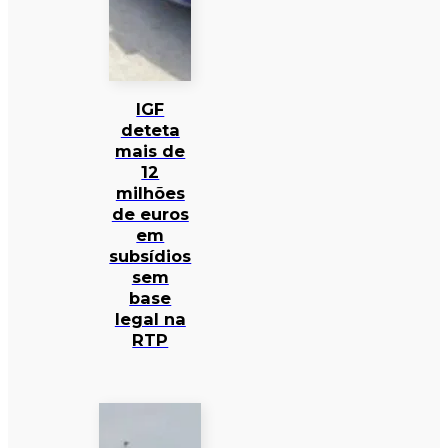
IGF
deteta
mais de
12
milhões
de euros
em
subsídios
sem
base
legal na
RTP