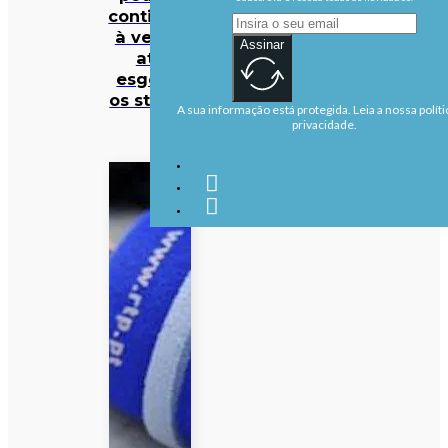
continuar
à venda
Assinar
até
esgotar
os stocks
A sua informação está protegida. Leia a nossa políti
privacidade.