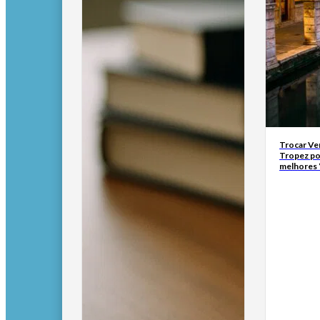
Trocar Ve
Tropez po
melhores 