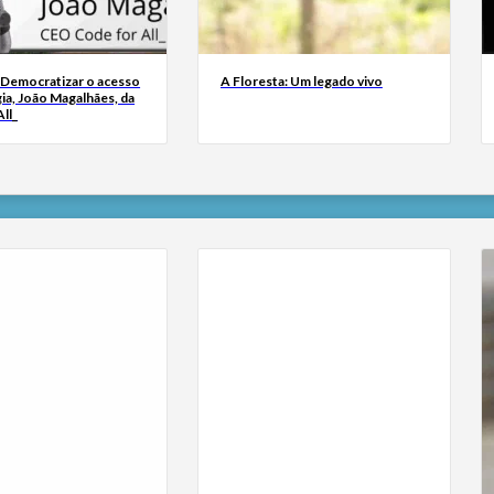
 Democratizar o acesso
A Floresta: Um legado vivo
ia, João Magalhães, da
ll_