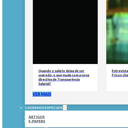
Quando o salário deixa de ser
Entrevist
segredo: o que muda com a nova
Fricon ch
directiva de Transparência
Salarial?
VER MAIS
CADERNOS ESPECIAIS
ARTIGOS
E-PAPERS