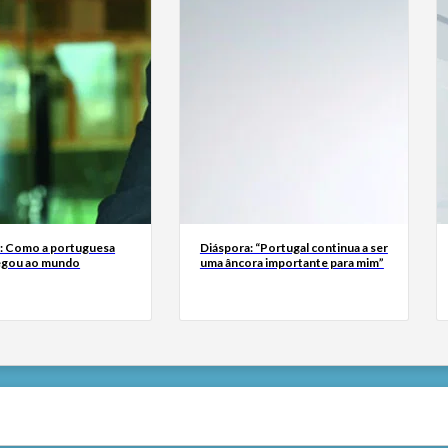
a: Como a portuguesa
Diáspora: “Portugal continua a ser
egou ao mundo
uma âncora importante para mim”