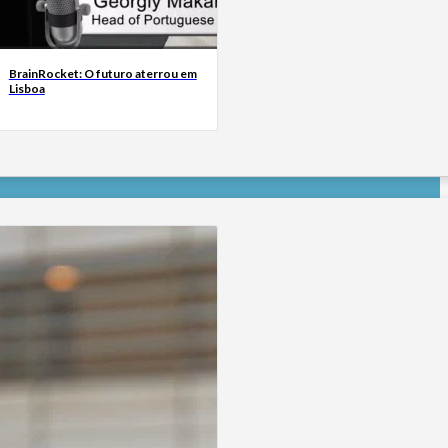
BrainRocket: O futuro aterrou em
Lisboa