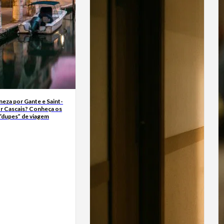
neza por Gante e Saint-
r Cascais? Conheça os
“dupes” de viagem