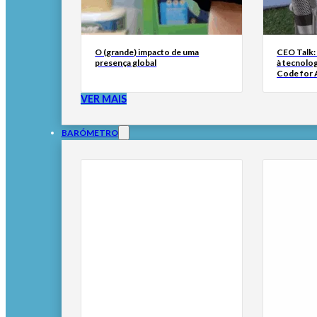
O (grande) impacto de uma
CEO Talk:
presença global
à tecnolog
Code for A
VER MAIS
BARÓMETRO