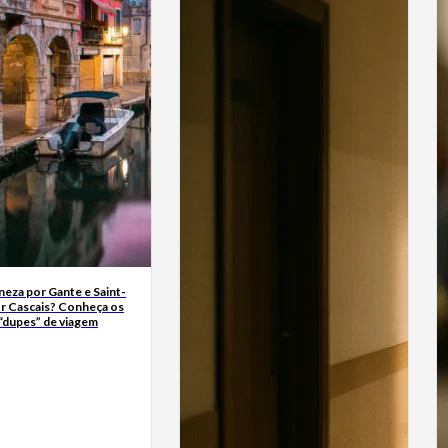
neza por Gante e Saint-
r Cascais? Conheça os
“dupes” de viagem