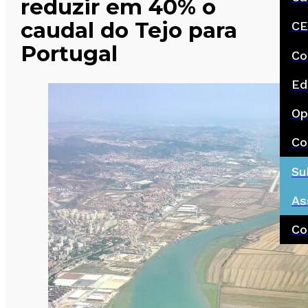
reduzir em 40% o
caudal do Tejo para
CE
Portugal
Co
Ed
Op
Co
Su
As
Co