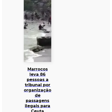
Marrocos
leva 86
pessoas a
tribunal por
organização
de
passagens
ilegais para
Ceuta