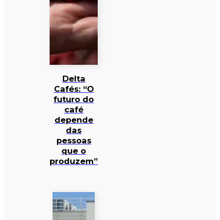
Delta
Cafés: “O
futuro do
café
depende
das
pessoas
que o
produzem”