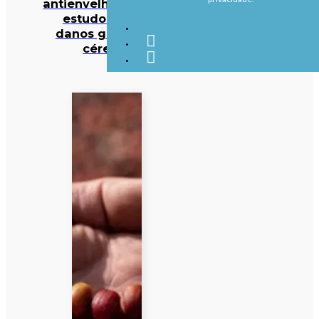
antienvelhecimento:
estudo deteta
danos graves no
cérebro