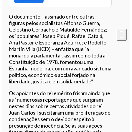
O documento – assinado entre outras
figuras pelos socialistas Alfonso Guerra,
Celestino Corbacho e Matiulde Fernández;
os ‘populares’ Josep Piqué, Rafael Catalá,
Ana Pastor e Esperanza Aguirre; e Rodolfo
Martín Villa (UCD) – enfatiza que “a
monarquia parlamentar, assim como toda a
Constituição de 1978, fomentou uma
Espanha moderna, com um avançado sistema
político, económico e social forjado na
liberdade, justiça e em solidariedade”.
Os apoiantes do rei emérito frisam ainda que
as “numerosas reportagens que surgiram
nestes dias sobre certas atividades do rei
Juan Carlos I suscitaram uma proliferação de
condenações sem o devido respeito à
presunção de inocência. Se as suas ações
forem dignas de reprovação, os tribunais