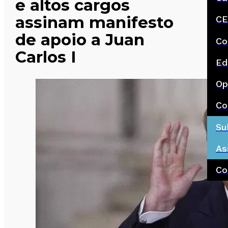
e altos cargos
assinam manifesto
CE
de apoio a Juan
Co
Carlos I
Ed
Op
Co
Su
As
Co