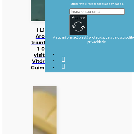
Subscreva e receba todas as novidades.
Assinar
I Liga:
Arouca
A sua informação está protegida. Leia a nossa políti
triunfa por
privacidade.
1-0 na
visita ao
Vitória de
Guimarães