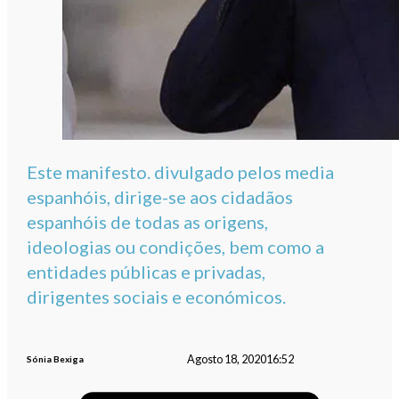
Este manifesto. divulgado pelos media
espanhóis, dirige-se aos cidadãos
espanhóis de todas as origens,
ideologias ou condições, bem como a
entidades públicas e privadas,
dirigentes sociais e económicos.
Agosto 18, 2020
16:52
Sónia Bexiga