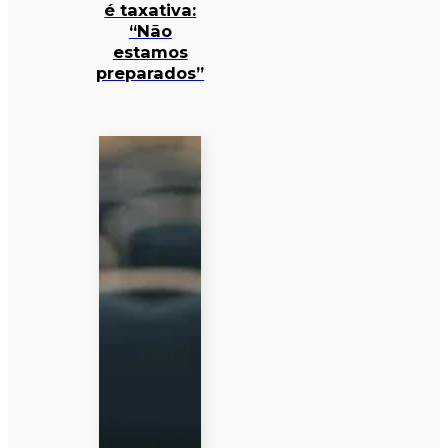
é taxativa:
“Não
estamos
preparados”