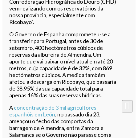
Confederação Hidrográfica do Douro (CHD)
vem realizando com os reservatórios da
nossa província, especialmente com
Ricobayo”.
O Governo de Espanha comprometeu-se a
transferir para Portugal, antes de 30 de
setembro, 400 hectómetros cúbicos de
reservas da albufeira de Almendra. Um
aporte que vai baixar o nível atual em até 20
metros, cuja capacidade é de 32%, com 869
hectómetros cúbicos. A medida também
afetou a descarga em Ricobayo, que passaria
de 38,95% da sua capacidade total para
apenas 16% das suas reservas hídricas.
A
concentração de 3 mil agricultores
espanhóis em León
, no passado dia 23,
ameaçou o fecho das comportas da
barragem de Almendra, entre Zamora e
Salamanca se o Governo não parasse com a