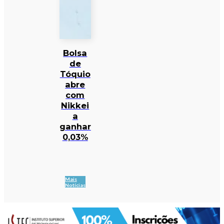
Bolsa
de
Tóquio
abre
com
Nikkei
a
ganhar
0,03%
Mais
Notícias