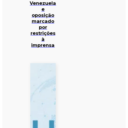
Venezuela
e
oposição
marcado
por
restrições
à
imprensa