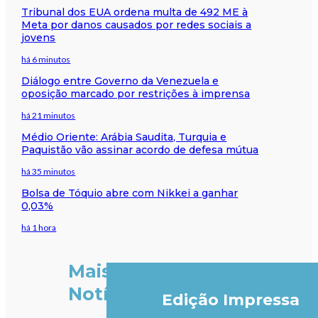
Tribunal dos EUA ordena multa de 492 ME à
Meta por danos causados por redes sociais a
jovens
há 6 minutos
Diálogo entre Governo da Venezuela e
oposição marcado por restrições à imprensa
há 21 minutos
Médio Oriente: Arábia Saudita, Turquia e
Paquistão vão assinar acordo de defesa mútua
há 35 minutos
Bolsa de Tóquio abre com Nikkei a ganhar
0,03%
há 1 hora
Mais
Notícias
Edição Impressa