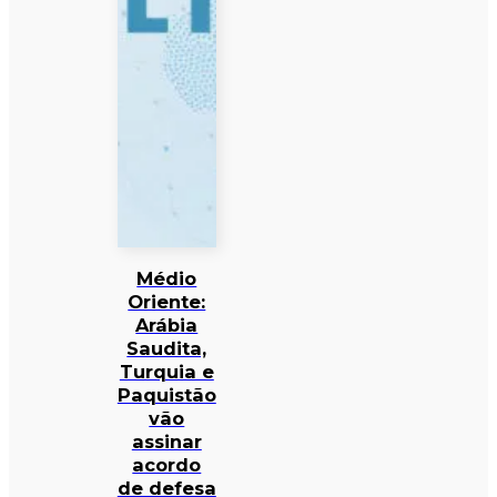
Médio
Oriente:
Arábia
Saudita,
Turquia e
Paquistão
vão
assinar
acordo
de defesa