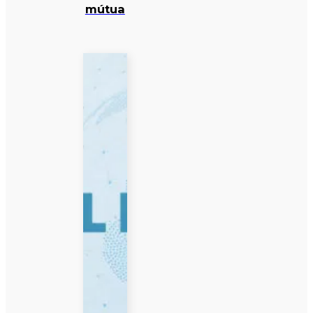
mútua