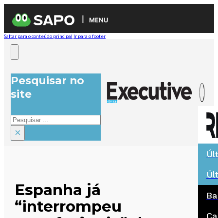
MENU
Saltar para o conteúdo principal
Ir para o footer
Pesquisar no
site
Pesquisar
×
Úl
Úl
Espanha já
Ba
“interrompeu
Ca