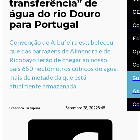
transferência” de
água do rio Douro
CE
para Portugal
Co
Ed
Convenção de Albufeira estabeleceu
que das barragens de Almendra e de
Op
Ricobayo terão de chegar ao nosso
Co
país 650 hectómetros cúbicos de água,
mais de metade da que está
Su
atualmente armazenada
As
Co
Setembro 28, 2022
8:48
Francisco Laranjeira