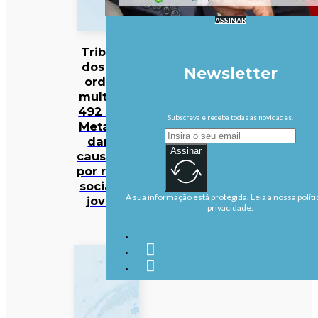
ASSINAR
Tribunal
dos EUA
Newsletter
ordena
multa de
492 ME à
Subscreva e receba todas as novidades.
Meta por
danos
Assinar
causados
por redes
sociais a
A sua informação está protegida. Leia a nossa políti
jovens
privacidade.