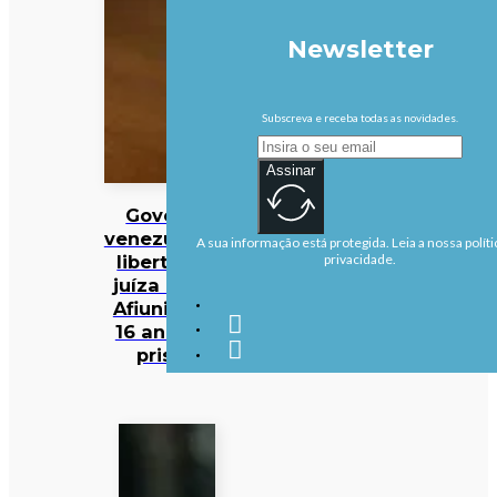
Newsletter
Subscreva e receba todas as novidades.
Assinar
Governo
venezuelano
A sua informação está protegida. Leia a nossa políti
liberta ex-
privacidade.
juíza Maria
Afiuni após
16 anos de
prisão