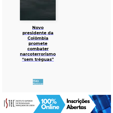
Novo
presidente da
Colômbia
promete
combater
narcoterrorismo
“sem tréguas”
Mais
Notícias