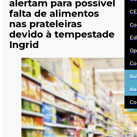
alertam para possível
falta de alimentos
CE
nas prateleiras
Co
devido à tempestade
Ed
Ingrid
Op
Co
Su
As
Co