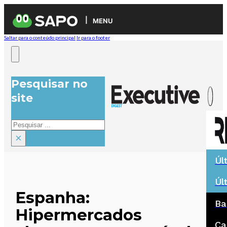
MENU
Saltar para o conteúdo principal
Ir para o footer
Pesquisar no
site
Pesquisar
×
Úl
Úl
Espanha:
Ba
Hipermercados
Ca