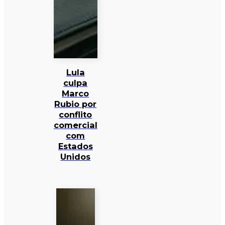
Lula
culpa
Marco
Rubio por
conflito
comercial
com
Estados
Unidos