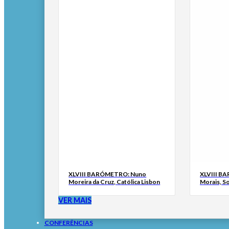
XLVIII BARÓMETRO: Nuno
XLVIII B
Moreira da Cruz, Católica Lisbon
Morais, S
VER MAIS
CONFERÊNCIAS