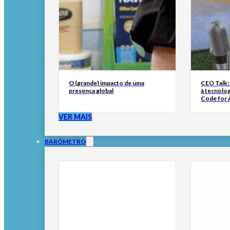
O (grande) impacto de uma
CEO Talk:
presença global
à tecnolog
Code for A
VER MAIS
BARÓMETRO