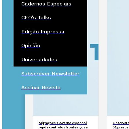
Cadernos Especiais
CEO's Talks
Edição Impressa
Opinião
Universidades
Subscrever Newsletter
Assinar Revista
Migrações: Governo espanhol
Observató
repõe controlos fronteiriços a
51 presos 