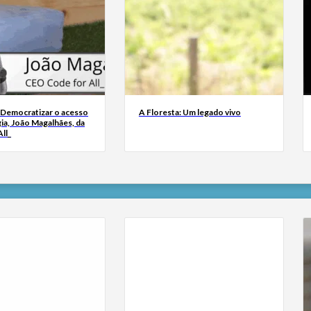
 Democratizar o acesso
A Floresta: Um legado vivo
ia, João Magalhães, da
ll_