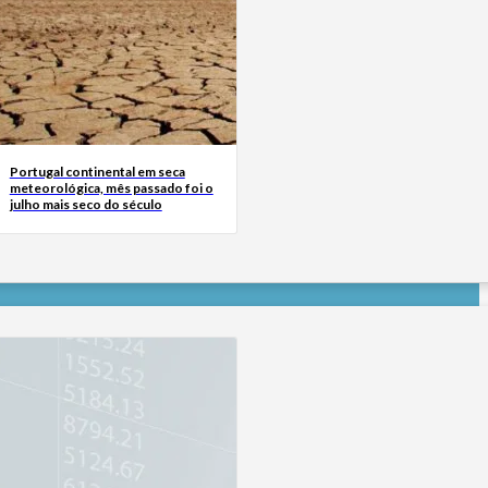
Portugal continental em seca
meteorológica, mês passado foi o
julho mais seco do século