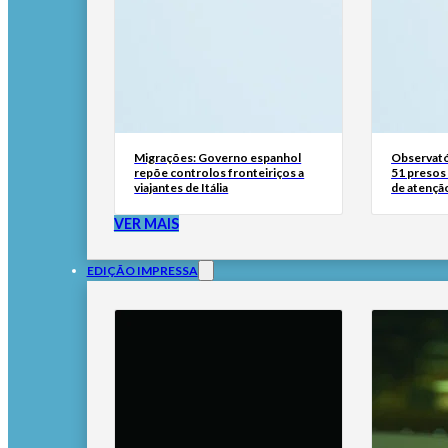
Migrações: Governo espanhol
Observató
repõe controlos fronteiriços a
51 presos 
viajantes de Itália
de atençã
VER MAIS
EDIÇÃO IMPRESSA