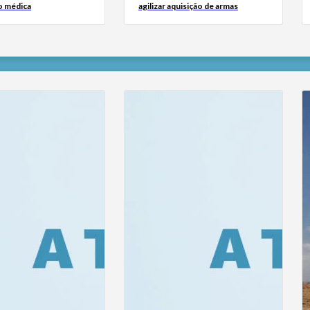
o médica
agilizar aquisição de armas