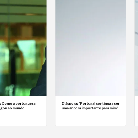
a: Como a portuguesa
Diáspora: “Portugal continua a ser
egou ao mundo
uma âncora importante para mim”