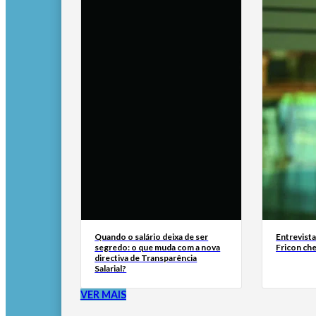
Quando o salário deixa de ser
Entrevist
segredo: o que muda com a nova
Fricon ch
directiva de Transparência
Salarial?
VER MAIS