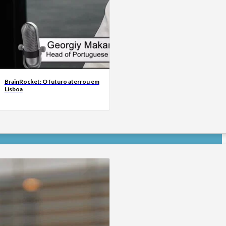
BrainRocket: O futuro aterrou em
Lisboa