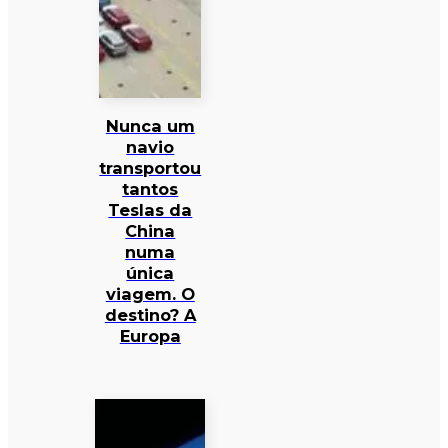
Nunca um
navio
transportou
tantos
Teslas da
China
numa
única
viagem. O
destino? A
Europa