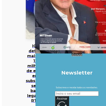
IGF
deteta
ASSINAR
mais de
12
milhões
de euros
Newsletter
em
subsídios
sem
Subscreva e receba todas as novidades.
base
legal na
Assinar
RTP