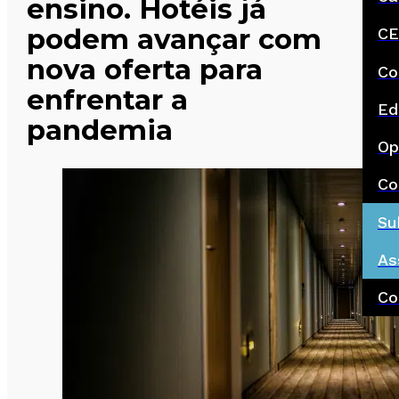
ensino. Hotéis já
podem avançar com
CE
nova oferta para
Co
enfrentar a
Ed
pandemia
Op
Co
Su
As
Co