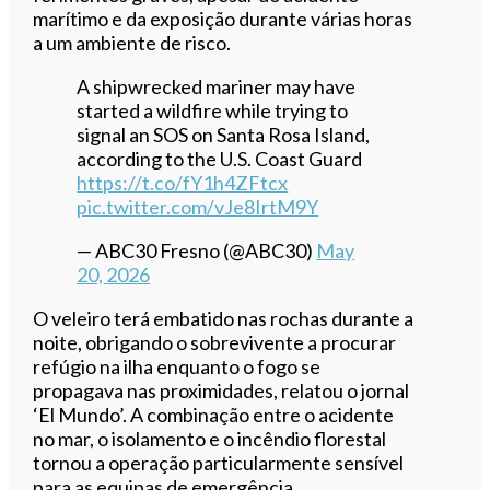
marítimo e da exposição durante várias horas
a um ambiente de risco.
A shipwrecked mariner may have
started a wildfire while trying to
signal an SOS on Santa Rosa Island,
according to the U.S. Coast Guard
https://t.co/fY1h4ZFtcx
pic.twitter.com/vJe8IrtM9Y
— ABC30 Fresno (@ABC30)
May
20, 2026
O veleiro terá embatido nas rochas durante a
noite, obrigando o sobrevivente a procurar
refúgio na ilha enquanto o fogo se
propagava nas proximidades, relatou o jornal
‘El Mundo’. A combinação entre o acidente
no mar, o isolamento e o incêndio florestal
tornou a operação particularmente sensível
para as equipas de emergência.