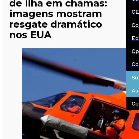
de ilha em chamas:
imagens mostram
CE
resgate dramático
Co
nos EUA
Ed
Op
Co
Su
As
Co