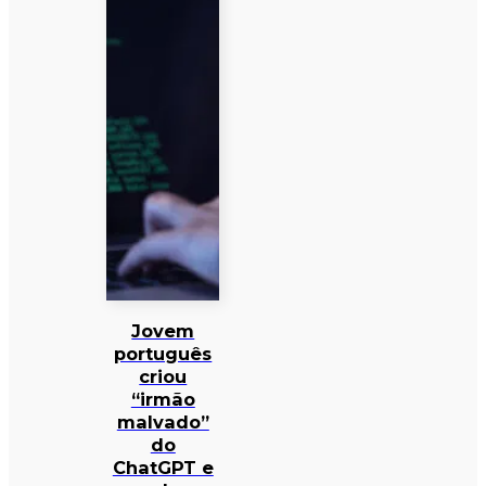
Jovem
português
criou
“irmão
malvado”
do
ChatGPT e