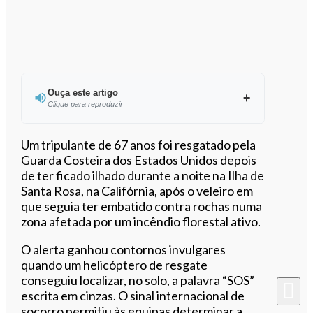
Ouça este artigo
Clique para reproduzir
Um tripulante de 67 anos foi resgatado pela
Guarda Costeira dos Estados Unidos depois
de ter ficado ilhado durante a noite na Ilha de
0:00
/
2:31
Santa Rosa, na Califórnia, após o veleiro em
que seguia ter embatido contra rochas numa
zona afetada por um incêndio florestal ativo.
O alerta ganhou contornos invulgares
quando um helicóptero de resgate
conseguiu localizar, no solo, a palavra “SOS”
escrita em cinzas. O sinal internacional de
socorro permitiu às equipas determinar a