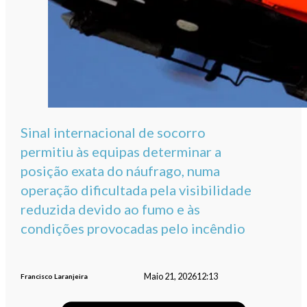
Sinal internacional de socorro
permitiu às equipas determinar a
posição exata do náufrago, numa
operação dificultada pela visibilidade
reduzida devido ao fumo e às
condições provocadas pelo incêndio
Maio 21, 2026
12:13
Francisco Laranjeira