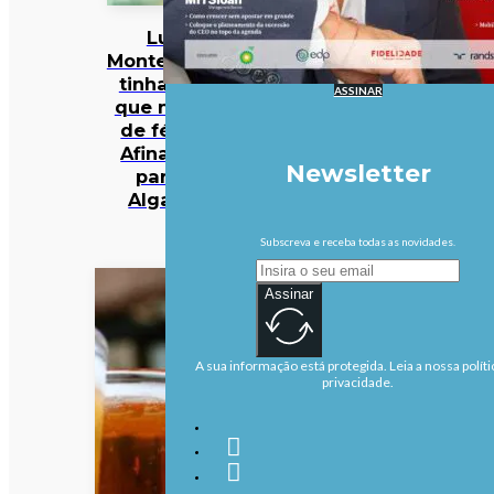
Luís
Montenegro
tinha dito
ASSINAR
que não ia
de férias.
Afinal, foi
Newsletter
para o
Algarve
Subscreva e receba todas as novidades.
Assinar
A sua informação está protegida. Leia a nossa políti
privacidade.