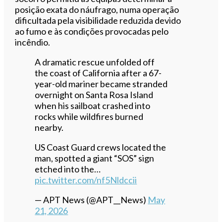
posição exata do náufrago, numa operação
dificultada pela visibilidade reduzida devido
ao fumo e às condições provocadas pelo
incêndio.
A dramatic rescue unfolded off
the coast of California after a 67-
year-old mariner became stranded
overnight on Santa Rosa Island
when his sailboat crashed into
rocks while wildfires burned
nearby.
US Coast Guard crews located the
man, spotted a giant “SOS” sign
etched into the…
pic.twitter.com/nf5Nldccii
— APT News (@APT__News)
May
21, 2026