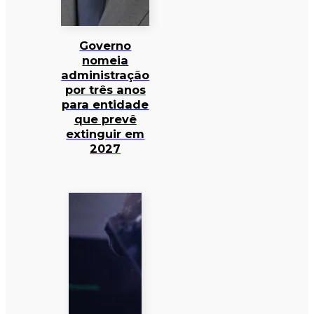
Governo
nomeia
administração
por três anos
para entidade
que prevê
extinguir em
2027