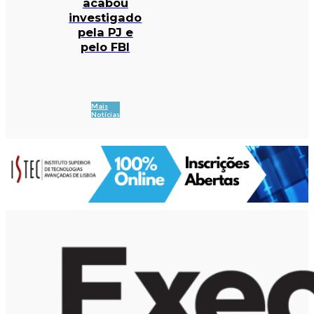
acabou
investigado
pela PJ e
pelo FBI
Mais
Notícias