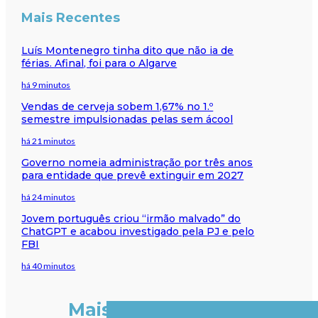
Mais Recentes
Luís Montenegro tinha dito que não ia de
férias. Afinal, foi para o Algarve
há 9 minutos
Vendas de cerveja sobem 1,67% no 1.º
semestre impulsionadas pelas sem ácool
há 21 minutos
Governo nomeia administração por três anos
para entidade que prevê extinguir em 2027
há 24 minutos
Jovem português criou “irmão malvado” do
ChatGPT e acabou investigado pela PJ e pelo
FBI
há 40 minutos
Mais