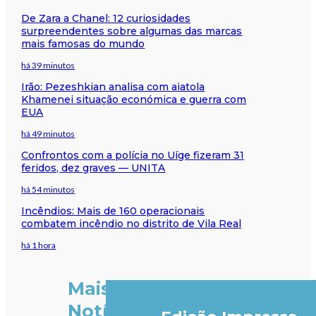
De Zara a Chanel: 12 curiosidades
surpreendentes sobre algumas das marcas
mais famosas do mundo
há 39 minutos
Irão: Pezeshkian analisa com aiatola
Khamenei situação económica e guerra com
EUA
há 49 minutos
Confrontos com a polícia no Uíge fizeram 31
feridos, dez graves — UNITA
há 54 minutos
Incêndios: Mais de 160 operacionais
combatem incêndio no distrito de Vila Real
há 1 hora
Mais
Notícias