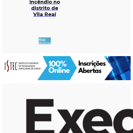
incêndio no
distrito de
Vila Real
Mais
Notícias