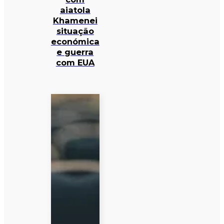
aiatola
Khamenei
situação
económica
e guerra
com EUA