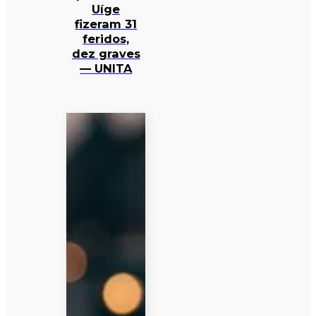
Uíge
fizeram 31
feridos,
dez graves
— UNITA