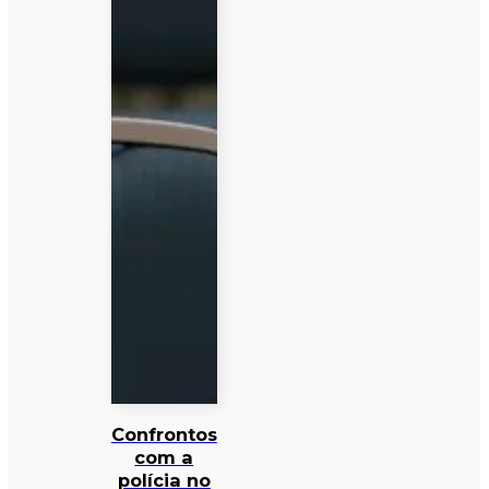
Confrontos
com a
polícia no