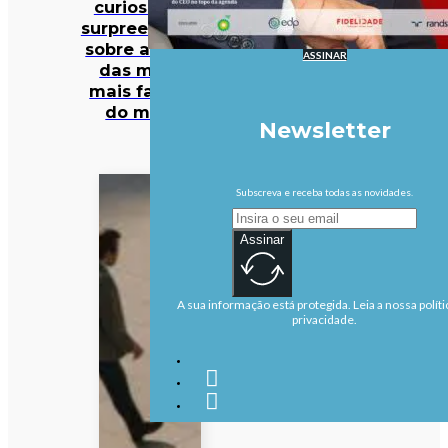
curiosidades
surpreendentes
sobre algumas
ASSINAR
das marcas
mais famosas
do mundo
Newsletter
Subscreva e receba todas as novidades.
Assinar
A sua informação está protegida. Leia a nossa políti
privacidade.