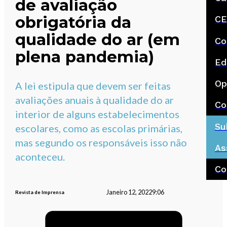
de avaliação
obrigatória da
CE
qualidade do ar (em
Co
plena pandemia)
Ed
Op
A lei estipula que devem ser feitas
avaliações anuais à qualidade do ar
Co
interior de alguns estabelecimentos
Su
escolares, como as escolas primárias,
mas segundo os responsáveis isso não
As
aconteceu.
Co
Janeiro 12, 2022
9:06
Revista de Imprensa