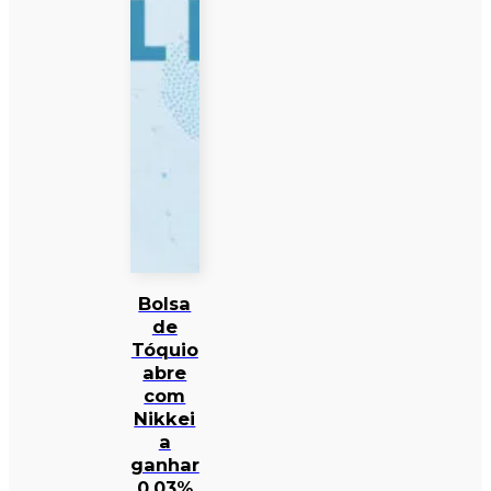
Bolsa
de
Tóquio
abre
com
Nikkei
a
ganhar
0,03%