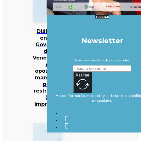
ASSINAR
Diálogo
entre
Newsletter
Governo
da
Venezuela
Subscreva e receba todas as novidades.
e
oposição
Assinar
marcado
por
restrições
A sua informação está protegida. Leia a nossa políti
à
privacidade.
imprensa