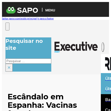
MENU
Saltar para o conteúdo principal
Ir para o footer
Pesquisar no
site
Pesquisar
×
Úl
Úl
Escândalo em
Ba
Espanha: Vacinas
Ca