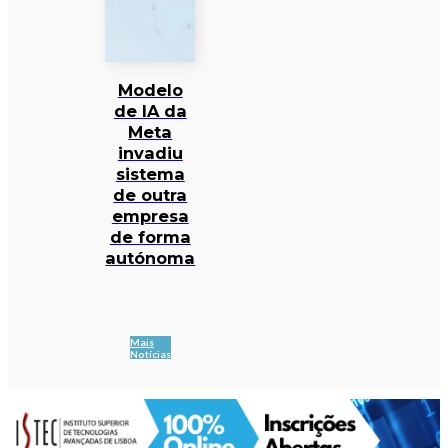
Modelo
de IA da
Meta
invadiu
sistema
de outra
empresa
de forma
autónoma
Mais
Notícias