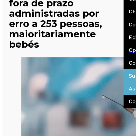
fora de prazo
administradas por
CE
erro a 253 pessoas,
Co
maioritariamente
Ed
bebés
Op
Co
Su
As
Co