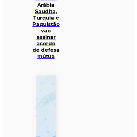
Arábia
Saudita,
Turquia e
Paquistão
vão
assinar
acordo
de defesa
mútua