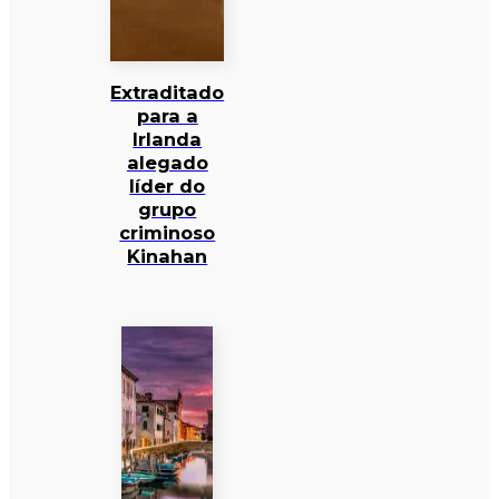
Extraditado
para a
Irlanda
alegado
líder do
grupo
criminoso
Kinahan