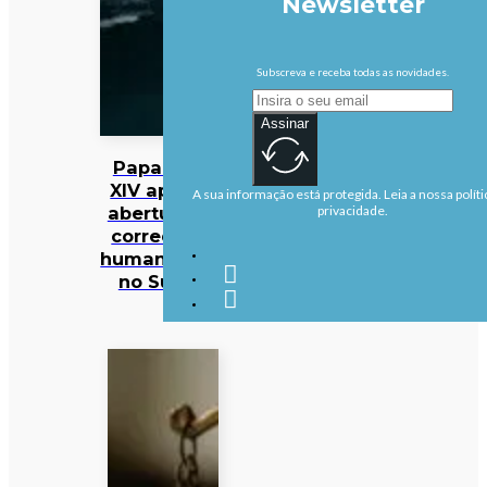
Newsletter
Subscreva e receba todas as novidades.
Assinar
Papa Leão
XIV apela à
A sua informação está protegida. Leia a nossa políti
abertura de
privacidade.
corredores
humanitários
no Sudão