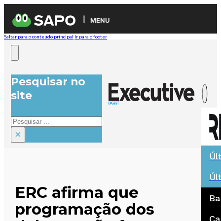
MENU
Saltar para o conteúdo principal
Ir para o footer
Pesquisar no
site
Pesquisar
×
Úl
Úl
ERC afirma que
Ba
programação dos
Ca