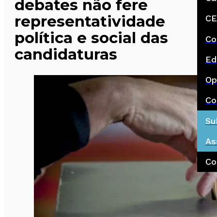
debates não fere
representatividade
CE
política e social das
Co
candidaturas
Ed
Op
Co
Su
As
Co