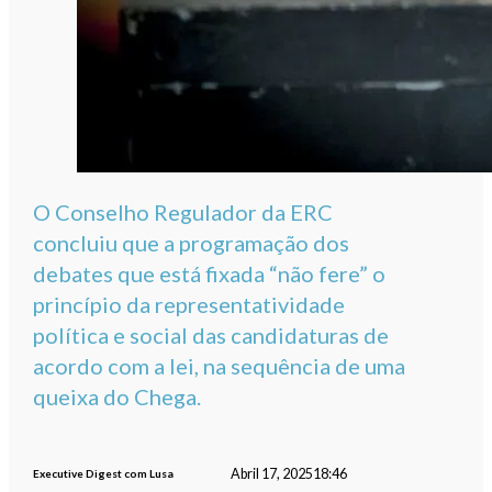
O Conselho Regulador da ERC
concluiu que a programação dos
debates que está fixada “não fere” o
princípio da representatividade
política e social das candidaturas de
acordo com a lei, na sequência de uma
queixa do Chega.
Abril 17, 2025
18:46
Executive Digest com Lusa