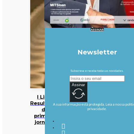
ASSINAR
Newsletter
Subscreva e receba todas as novidades.
Assinar
I Liga:
Resultados
A sua informação está protegida. Leia a nossa políti
da
privacidade.
primeira
jornada