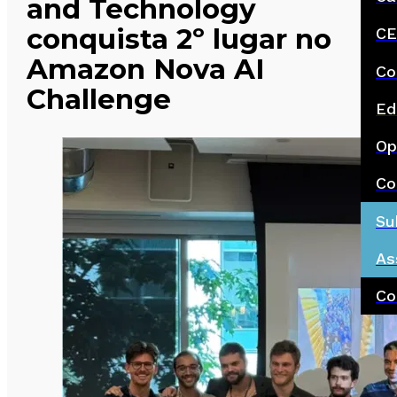
and Technology
conquista 2º lugar no
CE
Amazon Nova AI
Co
Challenge
Ed
Op
Co
Su
As
Co