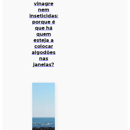
vinagre
nem
inseticidas:
porque é
que há
quem
esteja a
colocar
algodões
nas
janelas?