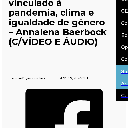
vinculado à
pandemia, clima e
CE
igualdade de género
Co
– Annalena Baerbock
Ed
(C/VÍDEO E ÁUDIO)
Op
Co
Su
Abril 19, 2026
8:01
Executive Digest com Lusa
As
Co