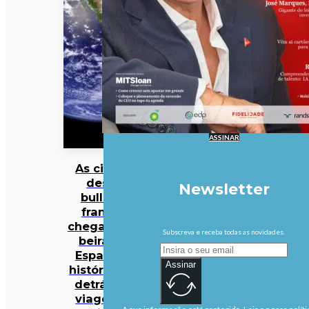
ASSINAR
As cinzas
deste
Newsletter
bulldog
francês
chegaram à
Subscreva e receba todas as novidades.
beira do
Espaço. A
Assinar
história por
detrás da
viagem é