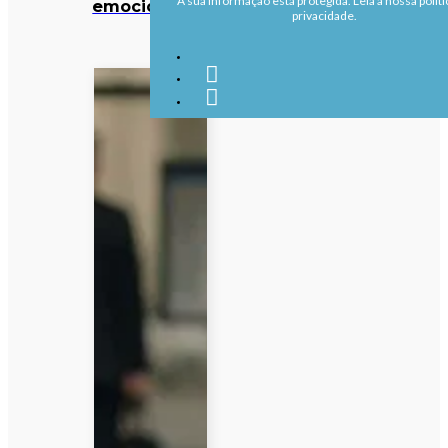
A sua informação está protegida. Leia a nossa políti
emocionante
privacidade.