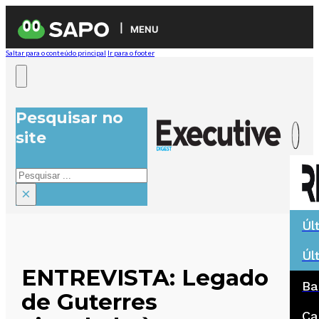
MENU
Saltar para o conteúdo principal
Ir para o footer
Pesquisar no
site
Pesquisar
×
Úl
Úl
ENTREVISTA: Legado
Ba
de Guterres
Ca