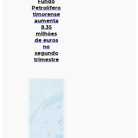
Fundo
Petrolífero
timorense
aumenta
8,35
milhões
de euros
no
segundo
trimestre