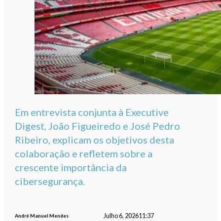
Em entrevista conjunta à Executive
Digest, João Figueiredo e José Pedro
Ribeiro, explicam os objetivos desta
colaboração e refletem sobre a
crescente importância da
cibersegurança.
Julho 6, 2026
11:37
André Manuel Mendes