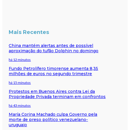
Mais Recentes
China mantém alertas antes de possível
aproximação do tufão Dolphin no domingo
há 12 minutos
Fundo Petrolífero timorense aumenta 8,35
milhões de euros no segundo trimestre
há 15 minutos
Protestos em Buenos Aires contra Lei da
Propriedade Privada terminam em confrontos
há 43 minutos
María Corina Machado culpa Governo pela
morte de preso político venezuelano-
uruguaio