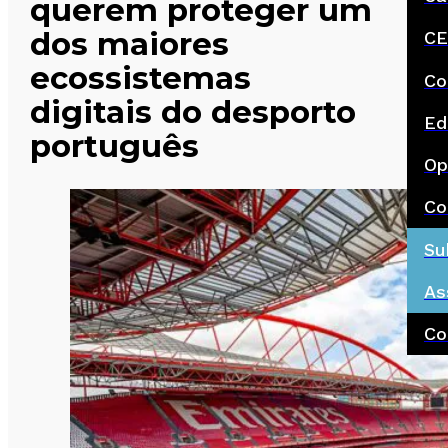
querem proteger um
dos maiores
CE
ecossistemas
Co
digitais do desporto
Ed
português
Op
Co
Su
As
Co