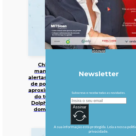
ASSINAR
China
mantém
Newsletter
alertas antes
de possível
aproximação
Subscreva e receba todas as novidades.
do tufão
Dolphin no
Assinar
domingo
A sua informação está protegida. Leia a nossa políti
privacidade.