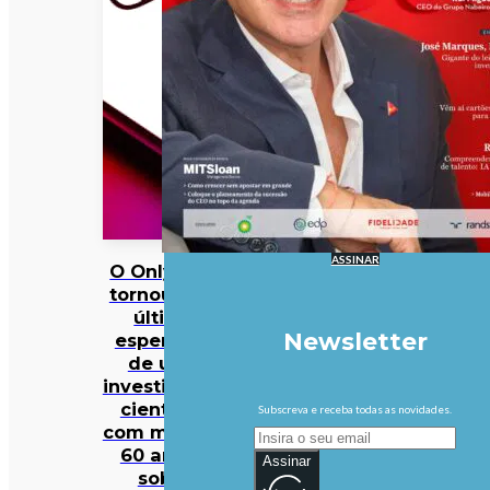
ASSINAR
O OnlyFans
tornou-se a
última
Newsletter
esperança
de uma
investigação
científica
Subscreva e receba todas as novidades.
com mais de
60 anos…
Assinar
sobre