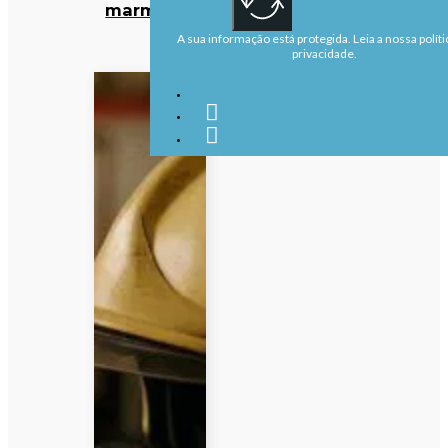
marmotas
A sua informação está protegida. Leia a nossa políti
privacidade.