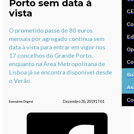
Porto sem data à
vista
CE
Co
O prometido passe de 80 euros
Ed
mensais por agregado continua sem
data à vista para entrar em vigor nos
Op
17 concelhos do Grande Porto,
Co
enquanto na Área Metropolitana de
Lisboa já se encontra disponível desde
Su
o Verão.
As
Co
Dezembro 30, 2019
17:01
Executive Digest