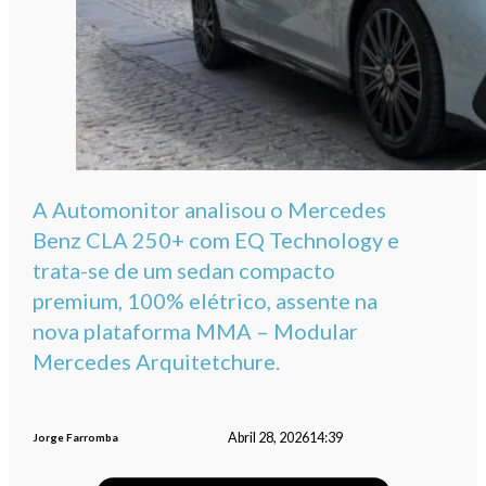
A Automonitor analisou o Mercedes
Benz CLA 250+ com EQ Technology e
trata-se de um sedan compacto
premium, 100% elétrico, assente na
nova plataforma MMA – Modular
Mercedes Arquitetchure.
Abril 28, 2026
14:39
Jorge Farromba