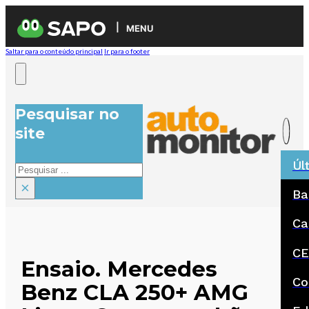
MENU
Saltar para o conteúdo principal
Ir para o footer
Pesquisar no
site
Úl
Pesquisar
×
Ba
Ca
CE
Ensaio. Mercedes
Co
Benz CLA 250+ AMG