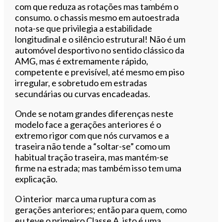
com que reduza as rotações mas também o
consumo. o chassis mesmo em autoestrada
nota-se que privilegia a estabilidade
longitudinal e o silêncio estrutural! Não é um
automóvel desportivo no sentido clássico da
AMG, mas é extremamente rápido,
competente e previsível, até mesmo em piso
irregular, e sobretudo em estradas
secundárias ou curvas encadeadas.
Onde se notam grandes diferenças neste
modelo face a gerações anteriores é o
extremo rigor com que nós curvamos e a
traseira não tende a “soltar-se” como um
habitual tração traseira, mas mantém-se
firme na estrada; mas também isso tem uma
explicação.
O interior marca uma ruptura com as
gerações anteriores; então para quem, como
eu teve o primeiro Classe A, isto é uma