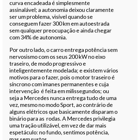
curva encadeada é simplesmente
assinalável; a autonomia deixou claramente
ser um problema, visível quando se
conseguem fazer 300 km em autoestrada
sem qualquer preocupação e ainda chegar
com 34% de autonomia.
Por outro lado, o carro entrega potência sem
nervosismo com os seus 200 kW no eixo
traseiro, de modo progressivo e
inteligentemente modelada; e existem vários
motivos para o fazer, pois o motor traseiro é
síncrono com imanes permanentes e cuja
intervenção é feita em milissegundos; ou
seja a Mercedes nunca entrega tudo de uma
vez, mesmo no modo Sport, ao contrário de
alguns elétricos que basicamente disparam o
binário para as rodas. A Mercedes privilegia
uma tração utilizável, em vez de dar mais
espetáculo: no fundo, sentimos potência,
mas sem sustos.