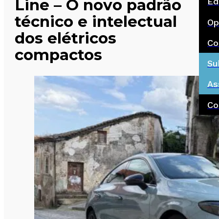
Line – O novo padrão
Ed
técnico e intelectual
Op
dos elétricos
Co
compactos
Su
As
Co