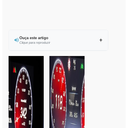
Ouça este artigo
Clique para reproduzir
0:00
/
12:11