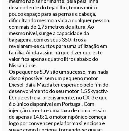
mesmo não ser brilhante, pela pela linha
descendente do tejadilho, temos muito
pouco espaço para as pernas e cabeça,
dificultando mesmo a vida a qualquer pessoa
com mais de 1,75 metros de altura. Ao
mesmo nível, surge a capacidade da
bagageira, com os seus 350 litros a
revelarem-se curtos para uma utilização em
família. Ainda assim, há que dizer que este
valor fica apenas quatro litros abaixo do
Nissan Juke.
Os pequenos SUV são um sucesso, mas nada
disso é possível sem um pequeno motor
Diesel, daí a Mazda ter esperado pelo fim do
desenvolvimento do seu motor 1.5 Skyactiv-
D, que estreia, precisamente, no CX-3 e que
é o único disponível em Portugal. Com
injecção directa e uma taxa de compressão
de apenas 14,8:1, o motor nipónico começa
logo por convencer pela forma silenciosa e
suave como funciona, tornando-se quase