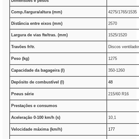
Dimensões e pesos
Comp./largura/altura (mm)
4275/1765/1535
Distância entre eixos (mm)
2570
Largura de vias fte/tras. (mm)
1525/1520
Travões fr/tr.
Discos ventilado
Peso (kg)
1275
Capacidade da bagageira (l)
350-1260
Depósito de combustível (l)
48
Pneus série
215/60 R16
Prestações e consumos
Aceleração 0-100 km/h (s)
10,1
Velocidade máxima (km/h)
177