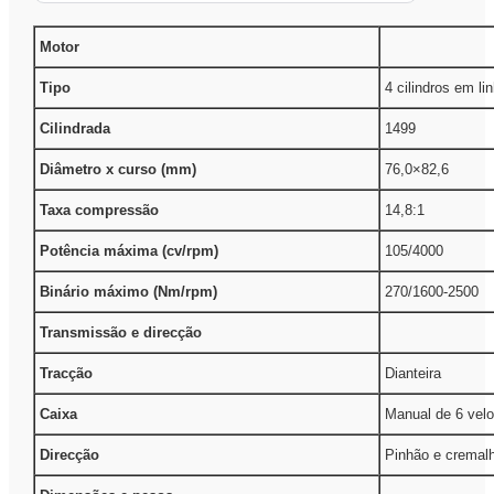
Motor
Tipo
4 cilindros em lin
Cilindrada
1499
Diâmetro x curso (mm)
76,0×82,6
Taxa compressão
14,8:1
Potência máxima (cv/rpm)
105/4000
Binário máximo (Nm/rpm)
270/1600-2500
Transmissão e direcção
Tracção
Dianteira
Caixa
Manual de 6 vel
Direcção
Pinhão e cremalh