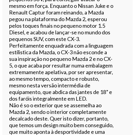
mesmo em força. Enquanto o Nissan Juke e o
Renault Captur foram reinando, a Mazda
pegou na plataforma do Mazda 2, esperou
pelos toques finais no pequeno motor 1.5
Diesel, e acabou de lançar-se no mundo dos
pequenos SUV, com este CX-3.
Perfeitamente enquadrada com a linguagem
estílistica da Mazda, o CX-3 não esconde a
sua inspiração no pequeno Mazda 2 e no CX-
5, o que acaba por resultar numa embalagem
extremamente apelativa, por ser apresentar,
ao mesmo tempo, compacto e robusto,
mesmo nesta versão intermédia de
equipamento, que abdica das jantes de 18” e
dos faróis integralmente em LED.
Não é so o exterior que se assemelha ao
Mazda 2, sendo o interior completamente
decalcado deste. Quer isto dizer, portanto,
que temos um design muito bem conseguido,
que muito aponta à desportividade e uma