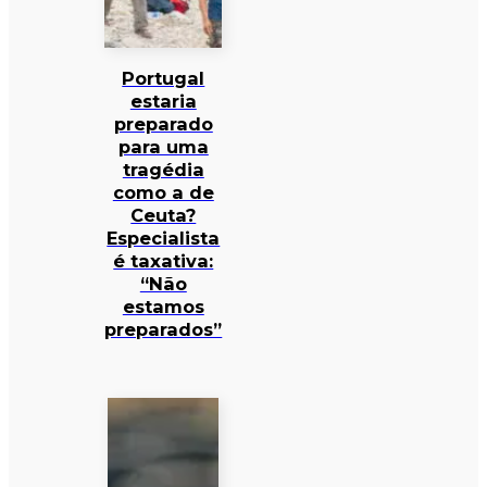
Portugal
estaria
preparado
para uma
tragédia
como a de
Ceuta?
Especialista
é taxativa:
“Não
estamos
preparados”