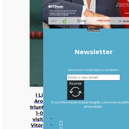
ASSINAR
Newsletter
Subscreva e receba todas as novidades.
Assinar
I Liga:
Arouca
A sua informação está protegida. Leia a nossa políti
triunfa por
privacidade.
1-0 na
visita ao
Vitória de