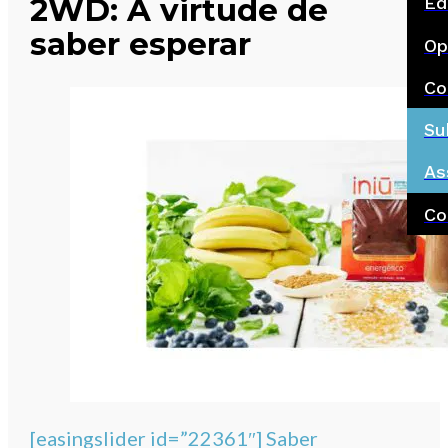
2WD: A virtude de
Ed
saber esperar
Op
Co
Su
As
Co
[easingslider id=”22361″] Saber