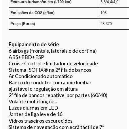
Extra-urb./urbano/misto (l/100 km)
3,8/4,4/4,0
Emissões de CO2 (g/km)
105
Preço (Euros)
23.370
Equipamento de série
6 airbags (frontais, laterais e de cortina)
ABS+EBD+ESP
Cruise Control e limitador de velocidade
Sistema ISOFIX® na 2ª fila de bancos
Ar Condicionado automático
Banco do condutor com apoio lombar
ajustável e regulação em altura
2ª fila de bancos rebatível por partes (60/40)
Volante multifunções
Luzes diurnas em LED
Jantes de liga leve de 16″
Vidros traseiros escurecidos
Sistema de navegação com ecrã táctil de 7″