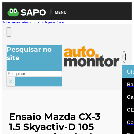
MENU
Saltar para o conteúdo principal
Ir para o footer
Pesquisar no
site
Úl
Pesquisar
×
Ba
Ca
CE
Ensaio Mazda CX-3
Co
1.5 Skyactiv-D 105