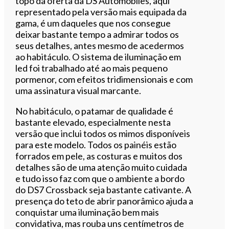
topo da oferta da DS Automobiles, aqui
representado pela versão mais equipada da
gama, é um daqueles que nos consegue
deixar bastante tempo a admirar todos os
seus detalhes, antes mesmo de acedermos
ao habitáculo. O sistema de iluminação em
led foi trabalhado até ao mais pequeno
pormenor, com efeitos tridimensionais e com
uma assinatura visual marcante.
No habitáculo, o patamar de qualidade é
bastante elevado, especialmente nesta
versão que inclui todos os mimos disponíveis
para este modelo. Todos os painéis estão
forrados em pele, as costuras e muitos dos
detalhes são de uma atenção muito cuidada
e tudo isso faz com que o ambiente a bordo
do DS7 Crossback seja bastante cativante. A
presença do teto de abrir panorâmico ajuda a
conquistar uma iluminação bem mais
convidativa, mas rouba uns centímetros de