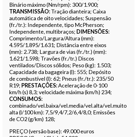
Binário máximo (Nm/rpm): 300/1.900;
TRANSMISSÃO:
Tração dianteira; Caixa
automática de oito velocidades; Suspensão
(fr./tr.): Independente, tipo McPherson;
Independente, multibraços;
DIMENSÕES:
Comprimento/Largura/Altura (mm):
4.595/1.895/1.631; Distância entre eixos
(mm): 2.738; Largura de vias (fr./tr.) (mm):
1.621/1.598; Travões (fr./tr.) Discos
ventilados/Discos sólidos; Peso (kg): 1.503;
Capacidade da bagageira (l): 555; Depósito
de combustível (l): 62; Pneus (fr./tr.): 235/50
R19;
PRESTAÇÕES:
Aceleração de 0-100
km/h (s) 8,3; velocidade máxima (km/h) 234;
CONSUMOS:
combinado/vel.baixa/vel.media/vel.alta/vel.muito
alta (l/100 km): 7,5/9,4/7,2/6,4/8,0; Emissões
de CO2 (g/km) 128;
PREÇO (versão base): 49.000 euros