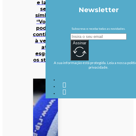
e latas
sem
Newsletter
símbolo
“Volta”
podem
Subscreva e receba todas as novidades.
continuar
à venda
Assinar
até
esgotar
os stocks
A sua informação está protegida. Leia a nossa políti
privacidade.