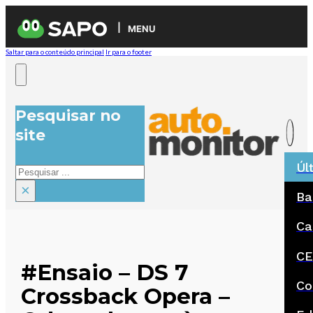
MENU
Saltar para o conteúdo principal
Ir para o footer
Pesquisar no
site
Úl
Pesquisar
×
Ba
Ca
CE
#Ensaio – DS 7
Co
Crossback Opera –