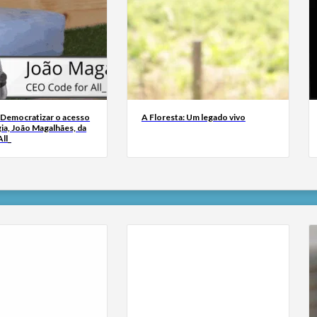
 Democratizar o acesso
A Floresta: Um legado vivo
ia, João Magalhães, da
ll_