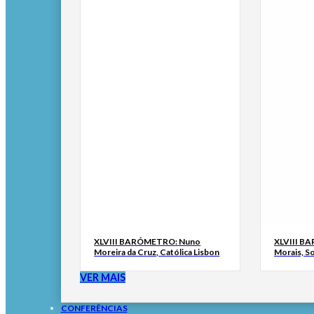
XLVIII BARÓMETRO: Nuno
XLVIII B
Moreira da Cruz, Católica Lisbon
Morais, S
VER MAIS
CONFERÊNCIAS