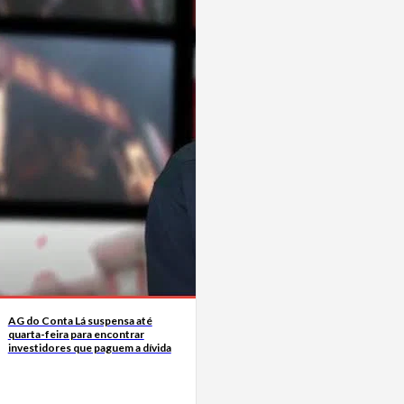
AG do Conta Lá suspensa até
quarta-feira para encontrar
investidores que paguem a dívida