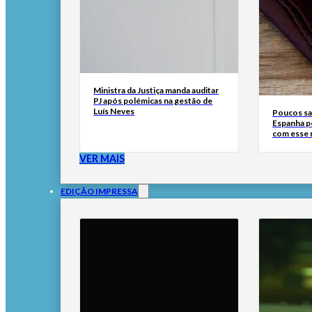
Ministra da Justiça manda auditar
PJ após polémicas na gestão de
Luís Neves
Poucos sa
Espanha p
com esse
VER MAIS
EDIÇÃO IMPRESSA