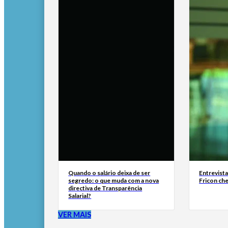
Quando o salário deixa de ser
Entrevist
segredo: o que muda com a nova
Fricon ch
directiva de Transparência
Salarial?
VER MAIS