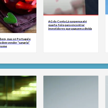
AG do Conta Lá suspensa até
quarta-feira para encontrar
investidores que paguem a dívida
bem, mas só Portugal e
odem vender “sangria”
 nome