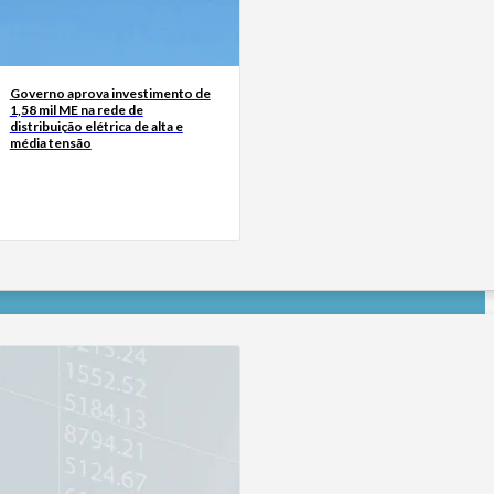
Governo aprova investimento de
1,58 mil ME na rede de
distribuição elétrica de alta e
média tensão