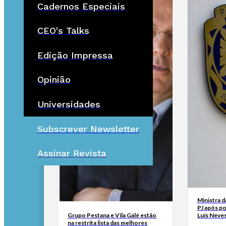
Cadernos Especiais
CEO's Talks
Edição Impressa
Opinião
Universidades
Subscrever Newsletter
Assinar Revista
Ministra d
PJ após p
Grupo Pestana e Vila Galé estão
Luís Neve
na restrita lista das melhores