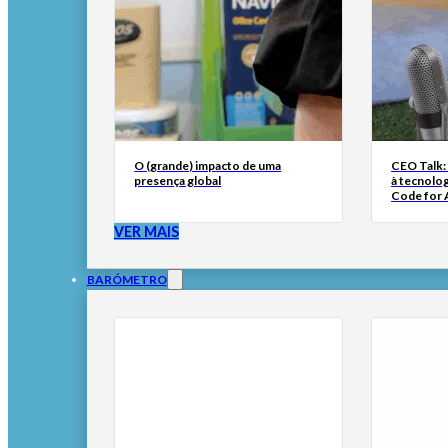
O (grande) impacto de uma
CEO Talk:
presença global
à tecnolog
Code for A
VER MAIS
BARÓMETRO