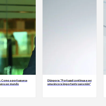
a: Como a portuguesa
Diáspora: “Portugal continua a ser
egou ao mundo
uma âncora importante para mim”