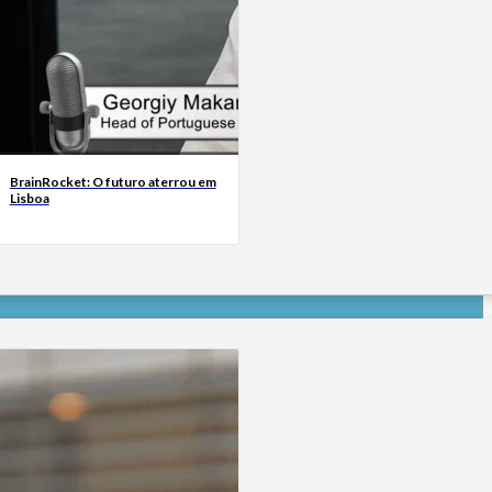
BrainRocket: O futuro aterrou em
Lisboa