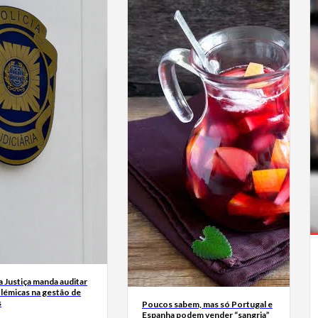
a Justiça manda auditar
olémicas na gestão de
s
Poucos sabem, mas só Portugal e
Espanha podem vender “sangria”