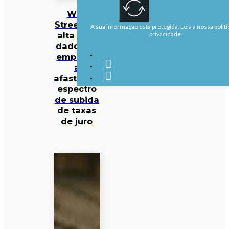
Wall
Street em
A sua informação está protegida. Leia a nossa políti
alta com
privacidade.
dados de
emprego
a
afastarem
espectro
de subida
de taxas
de juro