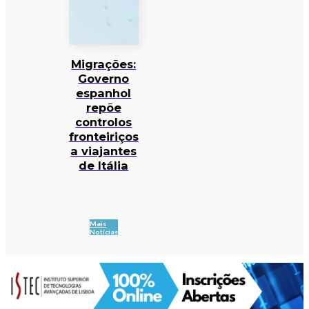
Migrações:
Governo
espanhol
repõe
controlos
fronteiriços
a viajantes
de Itália
Mais
Notícias