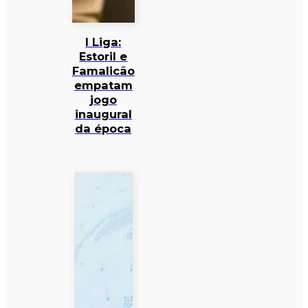
I Liga:
Estoril e
Famalicão
empatam
jogo
inaugural
da época