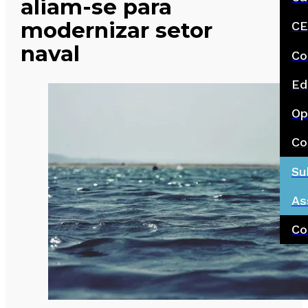
aliam-se para
modernizar setor
CE
naval
Co
Ed
Op
Co
Su
As
Co