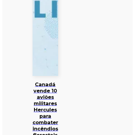
Canadá
vende 10
aviões
militares
Hercules
para
combater
incêndios